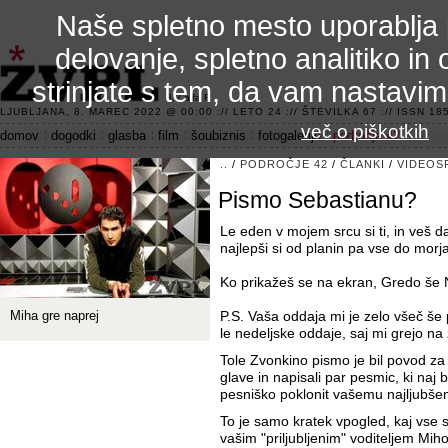
Naše spletno mesto uporablja 
delovanje, spletno analitiko in 
strinjate s tem, da vam nastavi
3.2 alfa R
LJUBLJANA, 8. MAREC 2022 @ 00:00 :// LETO 24 :// ŠTEVILKA 67 :// ISSN 185
več o piškotkih
domov
dogodki
glasba
film
šoubiznis
fotogalerije
področje 42
..
/
PODROČJE 42
/
ČLANKI
/
VIDEOS
Pismo Sebastianu?
Le eden v mojem srcu si ti, in veš da 
najlepši si od planin pa vse do morja
Ko prikažeš se na ekran, Gredo še Nj
Miha gre naprej
P.S. Vaša oddaja mi je zelo všeč š
le nedeljske oddaje, saj mi grejo na 
Tole Zvonkino pismo je bil povod za t
glave in napisali par pesmic, ki naj b
pesniško poklonit vašemu najljubšem
To je samo kratek vpogled, kaj vse s
vašim "priljubljenim" voditeljem Mi