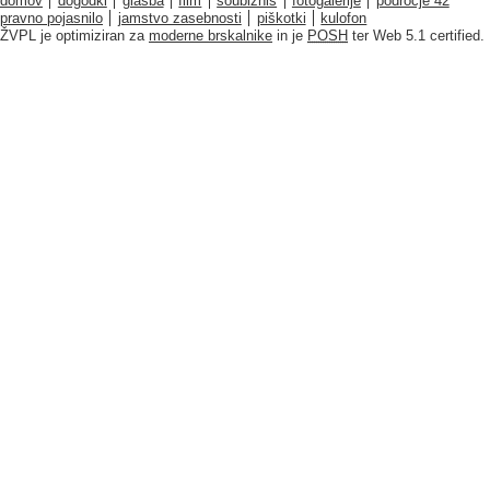
domov
dogodki
glasba
film
šoubiznis
fotogalerije
področje 42
pravno pojasnilo
jamstvo zasebnosti
piškotki
kulofon
ŽVPL je optimiziran za
moderne brskalnike
in je
POSH
ter Web 5.1 certified.