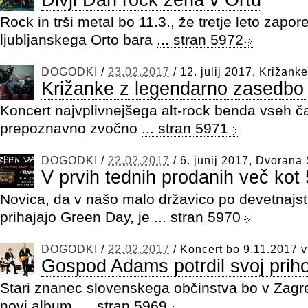
Rock in trši metal bo 11.3., že tretje leto zapored
ljubljanskega Orto bara
... stran 5972
DOGODKI
/
23.02.2017
/
12. julij 2017, Križanke
Križanke z legendarno zasedbo 
Koncert najvplivnejšega alt-rock benda vseh ča
prepoznavno zvočno
... stran 5971
DOGODKI
/
22.02.2017
/
6. junij 2017, Dvorana
V prvih tednih prodanih več kot
Novica, da v našo malo državico po devetnajst
prihajajo Green Day, je
... stran 5970
DOGODKI
/
22.02.2017
/
Koncert bo 9.11.2017 v
Gospod Adams potrdil svoj prih
Stari znanec slovenskega občinstva bo v Zagre
novi album.
... stran 5969