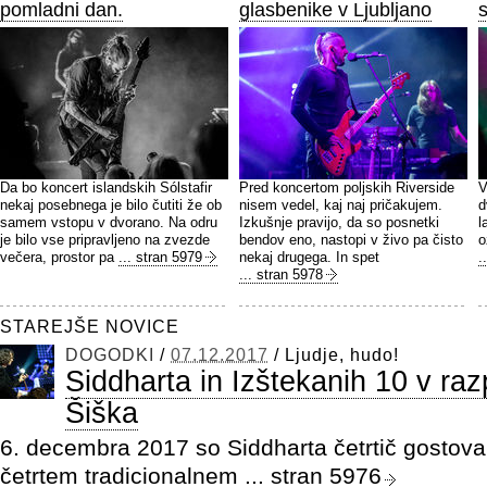
pomladni dan.
glasbenike v Ljubljano
Da bo koncert islandskih Sólstafir
Pred koncertom poljskih Riverside
V
nekaj posebnega je bilo čutiti že ob
nisem vedel, kaj naj pričakujem.
d
samem vstopu v dvorano. Na odru
Izkušnje pravijo, da so posnetki
l
je bilo vse pripravljeno na zvezde
bendov eno, nastopi v živo pa čisto
o
večera, prostor pa
... stran 5979
nekaj drugega. In spet
.
... stran 5978
STAREJŠE NOVICE
DOGODKI
/
07.12.2017
/
Ljudje, hudo!
Siddharta in Izštekanih 10 v r
Šiška
6. decembra 2017 so Siddharta četrtič gostoval
četrtem tradicionalnem
... stran 5976