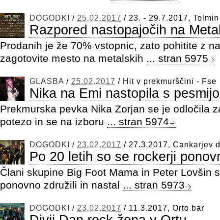
DOGODKI
/
25.02.2017
/
23. - 29.7.2017, Tolmin
Razpored nastopajočih na Meta
Prodanih je že 70% vstopnic, zato pohitite z n
zagotovite mesto na metalskih
... stran 5975
GLASBA
/
25.02.2017
/
Hit v prekmurščini - Fse
Nika na Emi nastopila s pesmijo
Prekmurska pevka Nika Zorjan se je odločila z
potezo in se na izboru
... stran 5974
DOGODKI
/
23.02.2017
/
27.3.2017, Cankarjev 
Po 20 letih so se rockerji ponovn
Člani skupine Big Foot Mama in Peter Lovšin so
ponovno združili in nastal
... stran 5973
DOGODKI
/
23.02.2017
/
11.3.2017, Orto bar
Divji Dan rock žena v Ortu