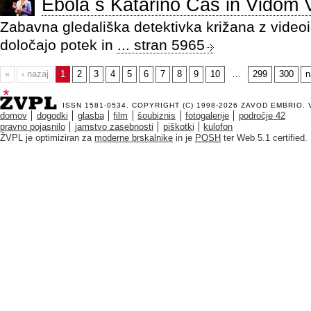
Ebola s Katarino Čas in Vidom 
Zabavna gledališka detektivka križana z videoig
določajo potek in
... stran 5965
«
‹ nazaj
1
2
3
4
5
6
7
8
9
10
…
299
300
n
ISSN 1581-0534. COPYRIGHT (C) 1998-2026
ZAVOD EMBRIO
.
domov
dogodki
glasba
film
šoubiznis
fotogalerije
področje 42
pravno pojasnilo
jamstvo zasebnosti
piškotki
kulofon
ŽVPL je optimiziran za
moderne brskalnike
in je
POSH
ter Web 5.1 certified.