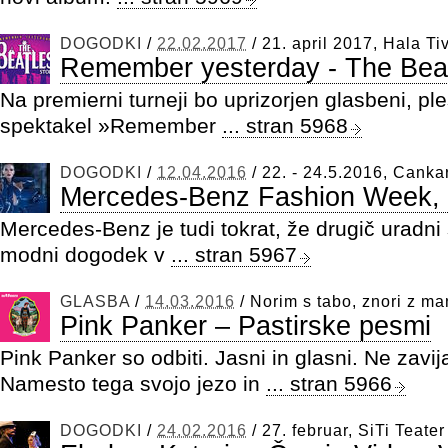
DOGODKI
/
22.02.2017
/
21. april 2017, Hala Tiv
Remember yesterday - The Beat
Na premierni turneji bo uprizorjen glasbeni, ple
spektakel »Remember
... stran 5968
DOGODKI
/
12.04.2016
/
22. - 24.5.2016, Canka
Mercedes-Benz Fashion Week,
Mercedes-Benz je tudi tokrat, že drugič uradni
modni dogodek v
... stran 5967
GLASBA
/
14.03.2016
/
Norim s tabo, znori z ma
Pink Panker – Pastirske pesmi
Pink Panker so odbiti. Jasni in glasni. Ne zavij
Namesto tega svojo jezo in
... stran 5966
DOGODKI
/
24.02.2016
/
27. februar, SiTi Teate