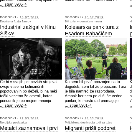
... stran 5985
.
DOGODKI
/
16.07.2019
DOGODKI
/
16.07.2019
D
Dovršena fuzija žanrov
Biti turist v domačem mestu
H
Industrial zažigal v Kinu
Kolesarska pank tura z
Šiška!
Esadom Babačićem
Če bi v svojih prispevkih strnjeval
Ko sem bil prvič opozorjen na ta
K
svoje vtise na kulinaričnih
dogodek, sem bil že prepozen. Tura
d
popotovanjih po deželi, bi na neki
je bila namreč že razprodana.
d
točki verjetno že omenil, kateri
Ampak ker sem po duši še vedno
n
ponudnik je po mojem mnenju
panker, ki mesto rad premaguje
7
... stran 5982
... stran 5981
.
DOGODKI
/
27.03.2019
DOGODKI
/
18.03.2019
D
Nordijska poslastica
Priljubljena destinacija tudi za tujce
I
Metalci zaznamovali prvi
Migranti prišli podpret
H