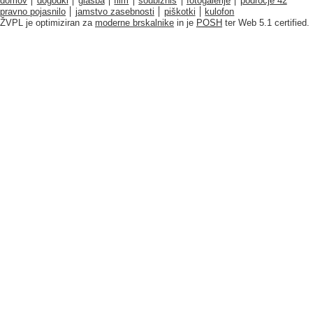
domov
dogodki
glasba
film
šoubiznis
fotogalerije
področje 42
pravno pojasnilo
jamstvo zasebnosti
piškotki
kulofon
ŽVPL je optimiziran za
moderne brskalnike
in je
POSH
ter Web 5.1 certified.