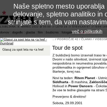
Naše spletno mesto uporablja 
delovanje, spletno analitiko in 
strinjate s tem, da vam nastavi
3.2 alfa R
LJUBLJANA, 8. MAREC 2022 @ 00:00 :// LETO 24 :// ŠTEVILKA 67 :// ISSN 185
več o piškotkih
domov
dogodki
glasba
film
šoubiznis
fotogalerije
področje 42
..
/
PODROČJE 42
/
ČLANKI
/
VIDEOS
Tour de spot
Glasuj za spot leta na <a href
Z buldožerji bomo izravnali traso te
Dvomi v našo silovitost, izvirnost iz
nespodobna in neumestna povabila,
problematika in ognjemet izbruhov 
štarterje, torej nas.
Novi ta teden:
Ritem Planet
- Ustni
Siddharta
- B mashina,
Zaklonišč
Holivud in
Power Dancers
- Čokolad
že vse te tedne glasujete na strani S
Preverjeno & direktno!
Sobota, 29.09.2001