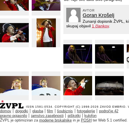
AVTOR
Goran Krošelj
Zunanji dopisnik ŽVPL, k
skupaj objavil
1 člankov
.
ISSN 1581-0534. COPYRIGHT (C) 1998-2026
ZAVOD EMBRIO
.
domov
dogodki
glasba
film
šoubiznis
fotogalerije
področje 42
pravno pojasnilo
jamstvo zasebnosti
piškotki
kulofon
ŽVPL je optimiziran za
moderne brskalnike
in je
POSH
ter Web 5.1 certified.