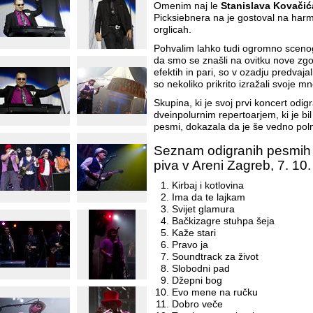
Omenim naj le
Stanislava Kovačić
Picksiebnera na je gostoval na harm
orglicah.
Pohvalim lahko tudi ogromno scenogr
da smo se znašli na ovitku nove zgo
efektih in pari, so v ozadju predvaja
so nekoliko prikrito izražali svoje mn
Skupina, ki je svoj prvi koncert odigr
dveinpolurnim repertoarjem, ki je bil 
pesmi, dokazala da je še vedno polna
Seznam odigranih pesmih (
piva v Areni Zagreb, 7. 10
Kirbaj i kotlovina
Ima da te lajkam
Svijet glamura
Bačkizagre stuhpa šeja
Kaže stari
Pravo ja
Soundtrack za život
Slobodni pad
Džepni bog
Evo mene na ručku
Dobro veče