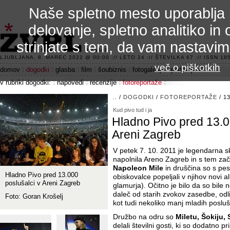
Naše spletno mesto uporablja 
delovanje, spletno analitiko in 
strinjate s tem, da vam nastavi
3.2 alfa R
LJUBLJANA, 8. MAREC 2022 @ 00:00 :// LETO 24 :// ŠTEVILKA 67 :// ISSN 185
več o piškotkih
domov
dogodki
glasba
film
šoubiznis
fotogalerije
področje 42
v rubriki dogodki:
napovedi
recenzije
fotoreportaže
..
/
DOGODKI
/
FOTOREPORTAŽE
/ 13
Kud pivo tud i ja
Hladno Pivo pred 13.0
Areni Zagreb
V petek 7. 10. 2011 je legendarna 
napolnila Areno Zagreb in s tem zač
Napoleon Mile
in druščina so s pesm
Hladno Pivo pred 13.000
obiskovalce popeljali v njihov novi 
poslušalci v Areni Zagreb
glamurja). Očitno je bilo da so bile
daleč od starih zvokov zasedbe, odl
Foto: Goran Krošelj
kot tudi nekoliko manj mladih posluš
Družbo na odru so
Miletu, Šokiju, 
delali številni gosti, ki so dodatno 