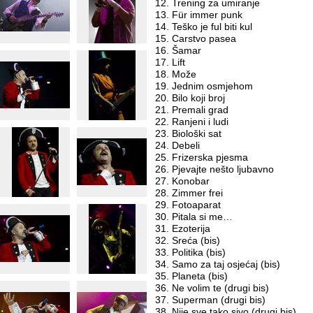
Trening za umiranje
Für immer punk
Teško je ful biti kul
Carstvo pasea
Šamar
Lift
Može
Jednim osmjehom
Bilo koji broj
Premali grad
Ranjeni i ludi
Biološki sat
Debeli
Frizerska pjesma
Pjevajte nešto ljubavno
Konobar
Zimmer frei
Fotoaparat
Pitala si me…
Ezoterija
Sreća (bis)
Politika (bis)
Samo za taj osjećaj (bis)
Planeta (bis)
Ne volim te (drugi bis)
Superman (drugi bis)
Nije sve tako sivo (drugi bis)