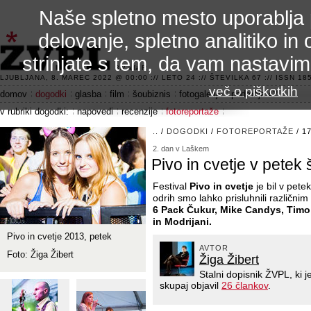
Naše spletno mesto uporablja 
delovanje, spletno analitiko in 
strinjate s tem, da vam nastavi
3.2 alfa R
LJUBLJANA, 8. MAREC 2022 @ 00:00 :// LETO 24 :// ŠTEVILKA 67 :// ISSN 185
več o piškotkih
domov
dogodki
glasba
film
šoubiznis
fotogalerije
področje 42
v rubriki dogodki:
napovedi
recenzije
fotoreportaže
..
/
DOGODKI
/
FOTOREPORTAŽE
/ 17
2. dan v Laškem
Pivo in cvetje v petek 
Festival
Pivo in cvetje
je bil v pete
odrih smo lahko prisluhnili različni
6 Pack Čukur, Mike Candys, Timo
in Modrijani.
Pivo in cvetje 2013, petek
AVTOR
Foto: Žiga Žibert
Žiga Žibert
Stalni dopisnik ŽVPL, ki
skupaj objavil
26 člankov
.