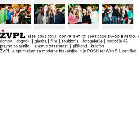
ISSN 1581-0534. COPYRIGHT (C) 1998-2026
ZAVOD EMBRIO
.
domov
dogodki
glasba
film
šoubiznis
fotogalerije
področje 42
pravno pojasnilo
jamstvo zasebnosti
piškotki
kulofon
ŽVPL je optimiziran za
moderne brskalnike
in je
POSH
ter Web 5.1 certified.