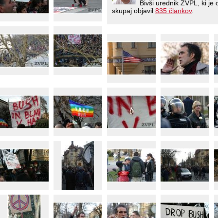
Bivši urednik ŽVPL, ki j
skupaj objavil
835 člankov
.