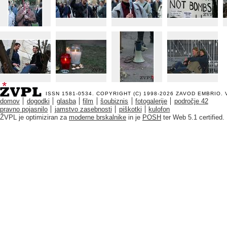
ISSN 1581-0534. COPYRIGHT (C) 1998-2026
ZAVOD EMBRIO
.
domov
dogodki
glasba
film
šoubiznis
fotogalerije
področje 42
pravno pojasnilo
jamstvo zasebnosti
piškotki
kulofon
ŽVPL je optimiziran za
moderne brskalnike
in je
POSH
ter Web 5.1 certified.