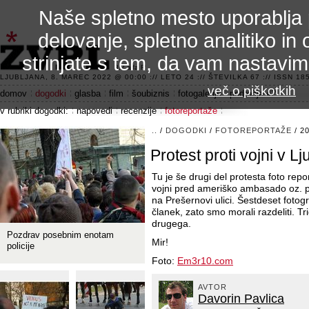
Naše spletno mesto uporablja 
delovanje, spletno analitiko in 
strinjate s tem, da vam nastavi
3.2 alfa R
LJUBLJANA, 8. MAREC 2022 @ 00:00 :// LETO 24 :// ŠTEVILKA 67 :// ISSN 185
več o piškotkih
domov
dogodki
glasba
film
šoubiznis
fotogalerije
področje 42
v rubriki dogodki:
napovedi
recenzije
fotoreportaže
..
/
DOGODKI
/
FOTOREPORTAŽE
/ 2
Protest proti vojni v Lju
Tu je še drugi del protesta foto rep
vojni pred ameriško ambasado oz. p
na Prešernovi ulici. Šestdeset fotog
članek, zato smo morali razdeliti. Tr
drugega.
Pozdrav posebnim enotam
Mir!
policije
Foto:
Em3r10.com
AVTOR
Davorin Pavlica