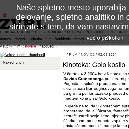
Naše spletno mesto uporablja 
delovanje, spletno analitiko in 
strinjate s tem, da vam nastavi
3.2 alfa R
LJUBLJANA, 8. MAREC 2022 @ 00:00 :// LETO 24 :// ŠTEVILKA 67 :// ISSN 185
več o piškotkih
domov
dogodki
glasba
film
šoubiznis
fotogalerije
področje 42
v rubriki film:
novice
napovedi
..
/
FILM
/
NOVICE
/ 02.03.2004
Naked lunch
Kinoteka: Golo kosilo
V četrtek 4.3.2004 bo v Kinoteki na 
Davida Cronenberga
po literarni p
Pogosta in splošno prodajana zmota j
ekranizacija Burroughsovega roman
pa gre na pol fantazijsko pripoved 
medtem ko je pisal Golo kosilo.
In glede na to, da v kinotečnem sp
preberemo, da je "Bizarna, fantastič
nesreči ustreli svojo ženo, njegov pi
ščurka, sam pa se nehote zaplete v
pristaniškem mestu.", nam je lahko