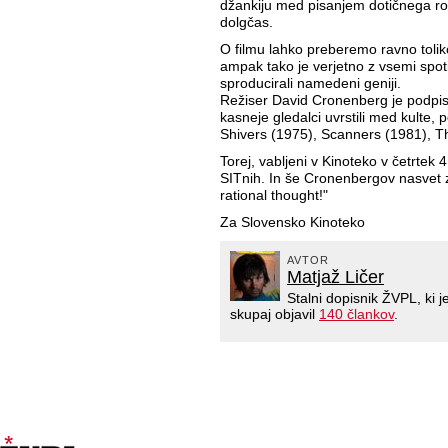
džankiju med pisanjem dotičnega ro
dolgčas.
O filmu lahko preberemo ravno tolik
ampak tako je verjetno z vsemi spotikl
sproducirali namedeni geniji.
Režiser David Cronenberg je podpisan
kasneje gledalci uvrstili med kult
Shivers (1975), Scanners (1981), Th
Torej, vabljeni v Kinoteko v četrtek
SITnih. In še Cronenbergov nasvet z
rational thought!"
Za Slovensko Kinoteko
AVTOR
Matjaž Ličer
Stalni dopisnik ŽVPL, ki
skupaj objavil
140 člankov
.