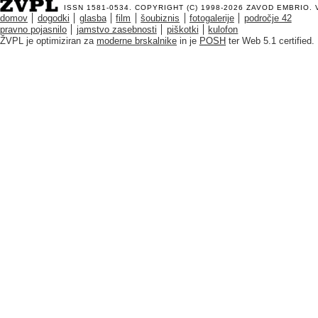
ISSN 1581-0534. COPYRIGHT (C) 1998-2026
ZAVOD EMBRIO
.
domov
dogodki
glasba
film
šoubiznis
fotogalerije
področje 42
pravno pojasnilo
jamstvo zasebnosti
piškotki
kulofon
ŽVPL je optimiziran za
moderne brskalnike
in je
POSH
ter Web 5.1 certified.