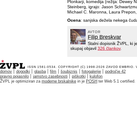
Plonkarji, komedija (režija: Dewey N
Steinberg, igrajo: Jason Schwartz
Michael C. Maronna, Laura Prepon, d
Ocena
: sanjska dežela nekega čud
AVTOR
Filip Breskvar
Stalni dopisnik ŽVPL, ki
skupaj objavil
326 člankov
.
ISSN 1581-0534. COPYRIGHT (C) 1998-2026
ZAVOD EMBRIO
.
domov
dogodki
glasba
film
šoubiznis
fotogalerije
področje 42
pravno pojasnilo
jamstvo zasebnosti
piškotki
kulofon
ŽVPL je optimiziran za
moderne brskalnike
in je
POSH
ter Web 5.1 certified.