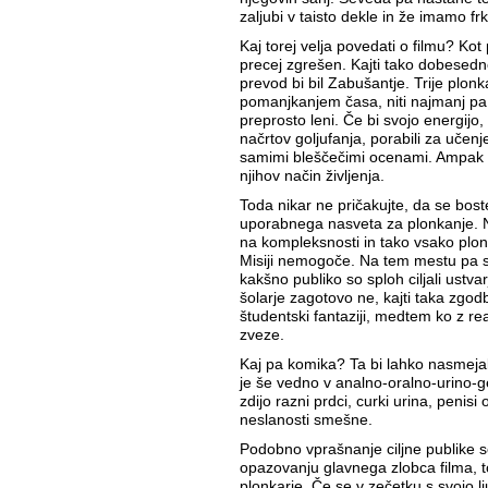
zaljubi v taisto dekle in že imamo fr
Kaj torej velja povedati o filmu? Kot
precej zgrešen. Kajti tako dobesedno
prevod bi bil Zabušantje. Trije plonka
pomanjkanjem časa, niti najmanj pa
preprosto leni. Če bi svojo energijo,
načrtov goljufanja, porabili za učenj
samimi bleščečimi ocenami. Ampak ne
njihov način življenja.
Toda nikar ne pričakujte, da se bost
uporabnega nasveta za plonkanje. 
na kompleksnosti in tako vsako plon
Misiji nemogoče. Na tem mestu pa 
kakšno publiko so sploh ciljali ustvar
šolarje zagotovo ne, kajti taka zgod
študentski fantaziji, medtem ko z r
zveze.
Kaj pa komika? Ta bi lahko nasmejal
je še vedno v analno-oralno-urino-ge
zdijo razni prdci, curki urina, penisi
neslanosti smešne.
Podobno vprašnanje ciljne publike s
opazovanju glavnega zlobca filma, tor
plonkarje. Če se v zečetku s svojo 