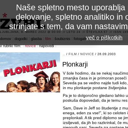
Naše spletno mesto uporablja 
delovanje, spletno analitiko in 
strinjate s tem, da vam nastavi
3.2 alfa R
LJUBLJANA, 8. MAREC 2022 @ 00:00 :// LETO 24 :// ŠTEVILKA 67 :// ISSN 185
več o piškotkih
domov
dogodki
glasba
film
šoubiznis
fotogalerije
področje 42
v rubriki film:
novice
napovedi
..
/
FILM
/
NOVICE
/ 28.09.2003
Plonkarji
V šole hodimo, da se nekaj naučimo
zmanjka časa in je primoran poseči 
Seveda pa se vedno najde tudi kdo, 
in mu plonkanje postane življenjska
Pa je to dolgoročno gledano lahko 
poskuša dopovedati, da je temu res
Sam, Dave in Jeff so študentje z m
enega, eden za vse!", ki so celoten 
preplonkali. A tik pred diplomo se ji
izsiljevati, da jih bo razkrinkal, če 
njegovih sanj. Seveda pa nastane t