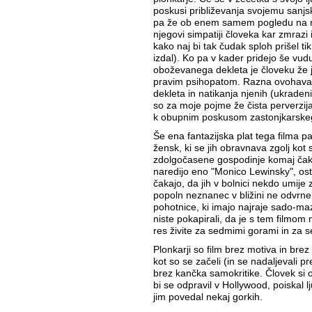
poskusi približevanja svojemu sanjs
pa že ob enem samem pogledu na n
njegovi simpatiji človeka kar zmrazi
kako naj bi tak čudak sploh prišel ti
izdal). Ko pa v kader pridejo še vudu
oboževanega dekleta je človeku že j
pravim psihopatom. Razna ovohav
dekleta in natikanja njenih (ukraden
so za moje pojme že čista perverzija,
k obupnim poskusom zastonjkarskeg
Še ena fantazijska plat tega filma pa 
žensk, ki se jih obravnava zgolj kot 
zdolgočasene gospodinje komaj ča
naredijo eno "Monico Lewinsky", osta
čakajo, da jih v bolnici nekdo umije 
popoln neznanec v bližini ne odvrn
pohotnice, ki imajo najraje sado-ma
niste pokapirali, da je s tem filmo
res živite za sedmimi gorami in za 
Plonkarji so film brez motiva in brez 
kot so se začeli (in se nadaljevali pre
brez kančka samokritike. Človek si o
bi se odpravil v Hollywood, poiskal 
jim povedal nekaj gorkih.