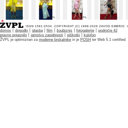
ISSN 1581-0534. COPYRIGHT (C) 1998-2026
ZAVOD EMBRIO
.
domov
dogodki
glasba
film
šoubiznis
fotogalerije
področje 42
pravno pojasnilo
jamstvo zasebnosti
piškotki
kulofon
ŽVPL je optimiziran za
moderne brskalnike
in je
POSH
ter Web 5.1 certified.