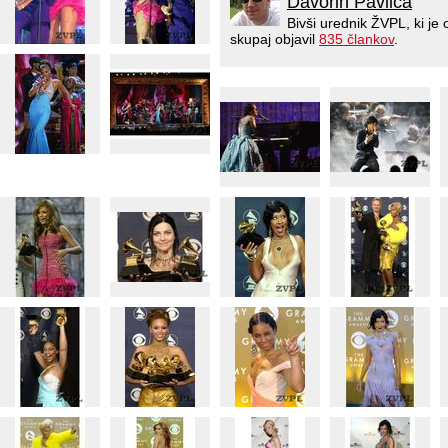
Davorin Pavlica
Bivši urednik ŽVPL, ki j
skupaj objavil
835 člankov
.