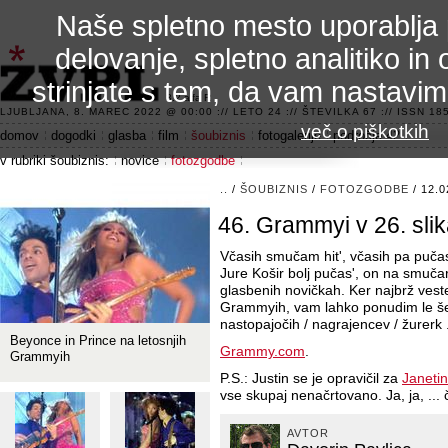
Naše spletno mesto uporablja 
delovanje, spletno analitiko in 
strinjate s tem, da vam nastavi
3.2 alfa R
LJUBLJANA, 8. MAREC 2022 @ 00:00 :// LETO 24 :// ŠTEVILKA 67 :// ISSN 185
več o piškotkih
domov
dogodki
glasba
film
šoubiznis
fotogalerije
področje 42
v rubriki šoubiznis:
novice
fotozgodbe
..
/
ŠOUBIZNIS
/
FOTOZGODBE
/ 12.0
46. Grammyi v 26. sli
Včasih smučam hit', včasih pa pučas'
Jure Košir bolj pučas', on na smučar
glasbenih novičkah. Ker najbrž veste 
Grammyih, vam lahko ponudim le še f
nastopajočih / nagrajencev / žurerk .
Beyonce in Prince na letosnjih
Grammy.com
.
Grammyih
P.S.: Justin se je opravičil za
Janeti
vse skupaj nenačrtovano. Ja, ja, ...
AVTOR