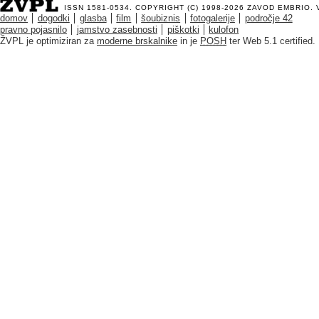
ISSN 1581-0534. COPYRIGHT (C) 1998-2026
ZAVOD EMBRIO
.
domov
dogodki
glasba
film
šoubiznis
fotogalerije
področje 42
pravno pojasnilo
jamstvo zasebnosti
piškotki
kulofon
ŽVPL je optimiziran za
moderne brskalnike
in je
POSH
ter Web 5.1 certified.