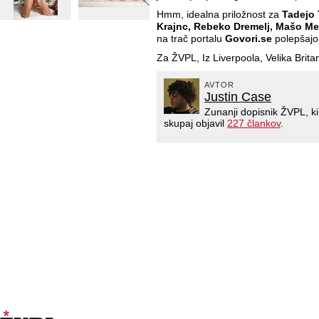
Hmm, idealna priložnost za
Tadejo 
Krajnc, Rebeko Dremelj, Mašo Me
na trač portalu
Govori.se
polepšajo
Za ŽVPL, Iz Liverpoola, Velika Britan
AVTOR
Justin Case
Zunanji dopisnik ŽVPL, k
skupaj objavil
227 člankov
.