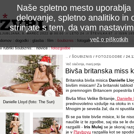
Naše spletno mesto uporablja 
delovanje, spletno analitiko in 
strinjate s tem, da vam nastavi
3.2 alfa R
LJUBLJANA, 8. MAREC 2022 @ 00:00 :// LETO 24 :// ŠTEVILKA 67 :// ISSN 185
več o piškotkih
domov
dogodki
glasba
film
šoubiznis
fotogalerije
področje 42
v rubriki šoubiznis:
novice
fotozgodbe
..
/
ŠOUBIZNIS
/
FOTOZGODBE
/ 24.1
Več slačenja, manj petja
Bivša britanska miss k
Britanska bivša misica
Danielle Llo
bivšim misicam! Za britanski tabloid
in premnogim Britancem popestrila 
Bivša Miss Velike Britanije,
Danielle 
Danielle Lloyd (foto: The Sun)
prednovoletno vzdušje na otoku in razg
Mnogim je seveda žal, da ni spustila 
Bi se pa tiste bivše misice, ki še ni
naučile iz te zgodbe, saj sta se le d
razgalili -
Iris Mulej
se je skoraj raz
je v
Playboyu
razgalila kot se spodob