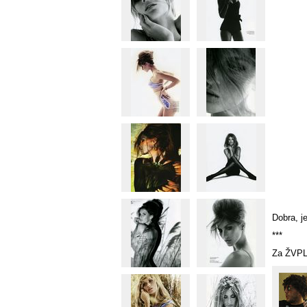
Dobra, je
***
Za ŽVPL