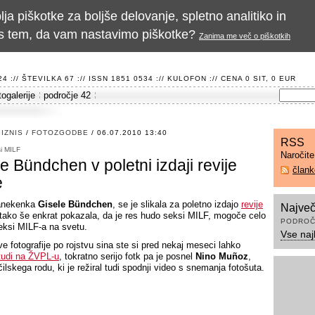
a piškotke za boljše delovanje, spletno analitiko in
te s tem, da vam nastavimo piškotke?
Zanima me več o piškotkih
 :// ŠTEVILKA 67 :// ISSN 1851 0534 ://
KULOFON
:// CENA 0 SIT, 0 EUR
togalerije
področje 42
IZNIS
/
FOTOZGODBE
/ 06.07.2010 13:40
RSS
i MILF
Naročit
e Bündchen v poletni izdaji revije
član
e
anekenka
Gisele Bündchen
, se je slikala za poletno izdajo
revije
Največ
tako še enkrat pokazala, da je res hudo seksi MILF, mogoče celo
PODROČ
seksi MILF-a na svetu.
Vse naj
ve fotografije po rojstvu sina ste si pred nekaj meseci lahko
 tudi na ŽVPL-u
, tokratno serijo fotk pa je posnel
Nino Muñoz
,
čilskega rodu, ki je režiral tudi spodnji video s snemanja fotošuta.