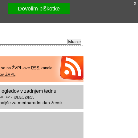
x
Dovolim piškotke
e se na ŽVPL-ove
RSS
kanale!
kov ŽVPL
 ogledov v zadnjem tednu
JE 42
/
08.03.2022
boljše za mednarodni dan žensk