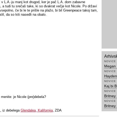
 v L.A.-ju manj kot drugod, ker je pač L.A. dom zabavne
e, a tudi tu srečaš take, ki so dvakrat večje kot Nicole. Po državi
 vsepolno, če bi le te prišle na plažo, bi bil Greenpeace takoj tam,
slil, da so kiti nasedli na obalo.
Arhivs
NOVICE
Megan F
NOVICE
Hayden 
NOVICE
Kaj bi 
NOVICE
Britney 
i menite: je Nicole (pre)debela?
NOVICE
Britney
, iz debelega
Glendalea, Kalifornija
, ZDA