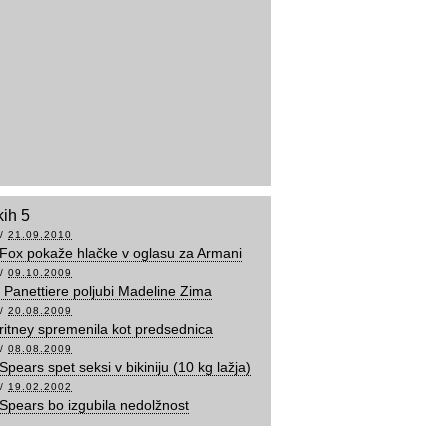
kih 5
/
21.09.2010
ox pokaže hlačke v oglasu za Armani
/
09.10.2009
Panettiere poljubi Madeline Zima
/
20.08.2009
Britney spremenila kot predsednica
/
08.08.2009
Spears spet seksi v bikiniju (10 kg lažja)
/
19.02.2002
 Spears bo izgubila nedolžnost