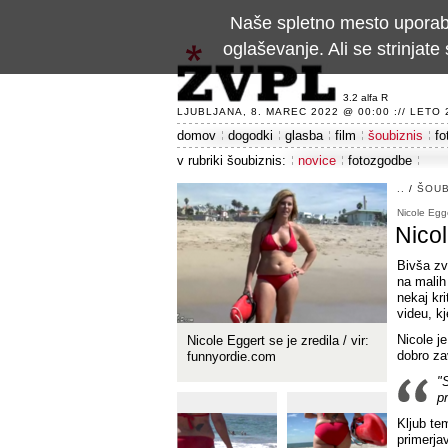
Naše spletno mesto uporablj
oglaševanje. Ali se strinja
3.2 alfa R
LJUBLJANA, 8. MAREC 2022 @ 00:00 :// LETO 24
domov
dogodki
glasba
film
šoubiznis
fo
v rubriki šoubiznis:
novice
fotozgodbe
..
/
ŠOUB
Nicole Egg
Nicol
Bivša zv
na malih 
nekaj kri
videu, kj
Nicole je
Nicole Eggert se je zredila / vir:
dobro za
funnyordie.com
"
p
Kljub tem
primerja