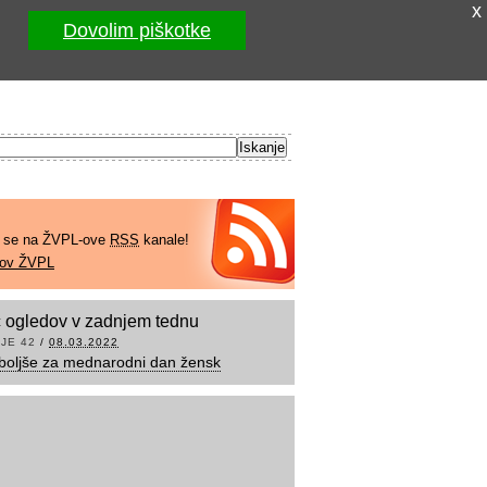
x
Dovolim piškotke
e se na ŽVPL-ove
RSS
kanale!
kov ŽVPL
 ogledov v zadnjem tednu
JE 42
/
08.03.2022
boljše za mednarodni dan žensk