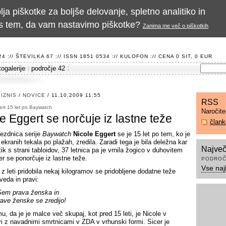
a piškotke za boljše delovanje, spletno analitiko in
te s tem, da vam nastavimo piškotke?
Zanima me več o piškotkih
 :// ŠTEVILKA 67 :// ISSN 1851 0534 ://
KULOFON
:// CENA 0 SIT, 0 EUR
togalerije
področje 42
IZNIS
/
NOVICE
/ 11.10.2009 11:55
RSS
ert 15 let po Baywatch
Naročit
e Eggert se norčuje iz lastne teže
član
ezdnica serije
Baywatch
Nicole Eggert
se je 15 let po tem, ko je
ekranih tekala po plažah, zredila. Zaradi tega je bila deležna kar
Največ
tik s strani tabloidov, 37 letnica pa je vrnila žogico v duhovitem
er se ponorčuje iz lastne teže.
PODROČ
Vse naj
 z leti pridobila nekaj kilogramov se pridobljene dodatne teže
veda in pravi:
Sem prava ženska in
rave ženske se zredijo!
u, da je je malce več skupaj, kot pred 15 leti, je Nicole v
vi z navadnimi smrtnicami v ZDA v vrhunski formi. Sicer je