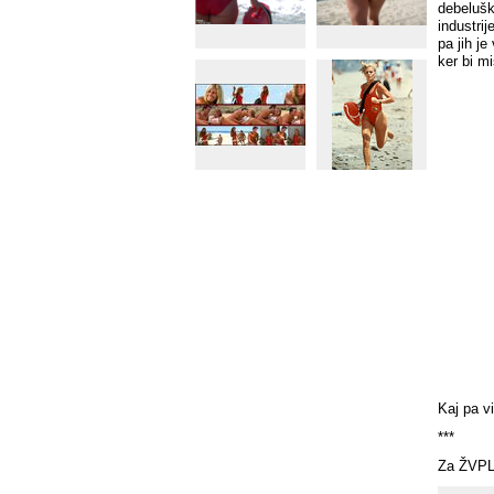
debelušk
industrij
pa jih je
ker bi mi
Kaj pa v
***
Za ŽVPL