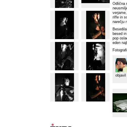
Odlična 
neusmilj
verjame,
riffe in 
narečju 
Besedila 
besed in
pop osla
eden najb
Fotografi
objavil