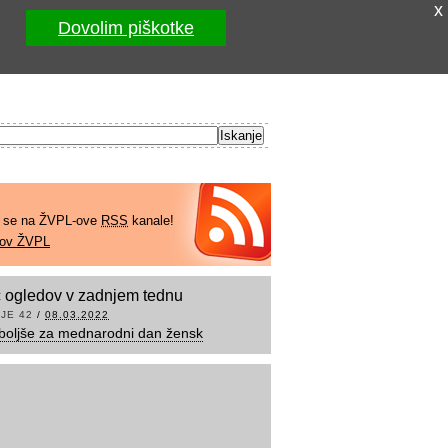
x
Dovolim piškotke
e se na ŽVPL-ove
RSS
kanale!
kov ŽVPL
 ogledov v zadnjem tednu
JE 42
/
08.03.2022
boljše za mednarodni dan žensk