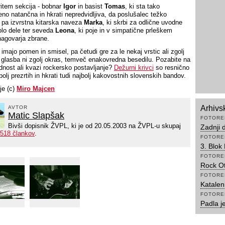
ritem sekcija - bobnar
Igor
in basist
Tomas
, ki sta tako
eno natančna in hkrati nepredvidljiva, da poslušalec težko
 pa izvrstna kitarska naveza
Marka
, ki skrbi za odlične uvodne
solo dele ter seveda
Leona
, ki poje in v simpatične prleškem
nagovarja zbrane.
imajo pomen in smisel, pa četudi gre za le nekaj vrstic ali zgolj
 glasba ni zgolj okras, temveč enakovredna besedilu. Pozabite na
dnost ali kvazi rockersko postavljanje?
Dežurni krivci
so resnično
olj prezrtih in hkrati tudi najbolj kakovostnih slovenskih bandov.
je (c)
Miro Majcen
Arhivs
AVTOR
Matic Slapšak
FOTORE
Bivši dopisnik ŽVPL, ki je od 20.05.2003 na ŽVPL-u skupaj
Zadnji 
518 člankov
.
FOTORE
3. Blok
FOTORE
Rock Ot
FOTORE
Katalen
FOTORE
Padla j