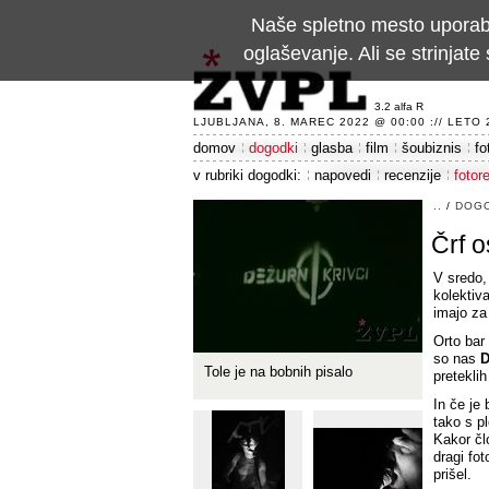
Naše spletno mesto uporablj
oglaševanje. Ali se strinja
3.2 alfa R
LJUBLJANA, 8. MAREC 2022 @ 00:00 :// LETO 24
domov
dogodki
glasba
film
šoubiznis
fo
v rubriki dogodki:
napovedi
recenzije
fotor
..
/
DOG
Črf o
V sredo,
kolektiv
imajo za
Orto bar 
so nas
D
Tole je na bobnih pisalo
pretekli
In če je
tako s p
Kakor čl
dragi fot
prišel.