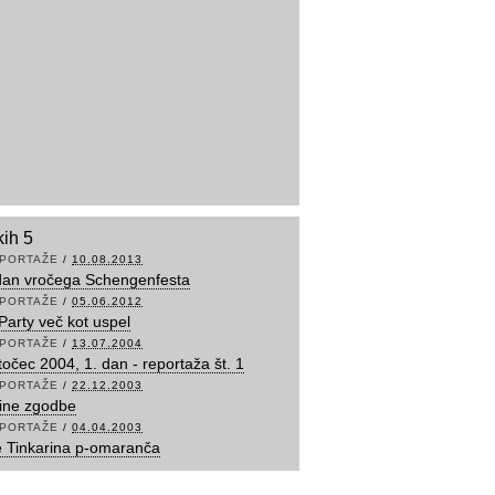
kih 5
PORTAŽE
/
10.08.2013
dan vročega Schengenfesta
PORTAŽE
/
05.06.2012
 Party več kot uspel
PORTAŽE
/
13.07.2004
očec 2004, 1. dan - reportaža št. 1
PORTAŽE
/
22.12.2003
ine zgodbe
PORTAŽE
/
04.04.2003
e Tinkarina p-omaranča