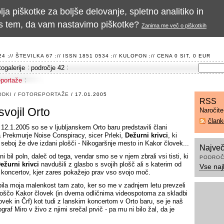
a piškotke za boljše delovanje, spletno analitiko in
te s tem, da vam nastavimo piškotke?
Zanima me več o piškotkih
 :// ŠTEVILKA 67 :// ISSN 1851 0534 ://
KULOFON
:// CENA 0 SIT, 0 EUR
togalerije
področje 42
eportaže
ODKI
/
FOTOREPORTAŽE
/ 17.01.2005
RSS
svojil Orto
Naročit
član
 12.1.2005 so se v ljubljanskem Orto baru predstavili člani
a Prekmurje Noise Conspiracy, sicer Prleki,
Dežurni krivci
, ki
 seboj že dve izdani plošči - Nikogaršnje mesto in Kakor človek...
Največ
ni bil poln, daleč od tega, vendar smo se v njem zbrali vsi tisti, ki
PODROČ
ežurni krivci
navdušili z glasbo s svojih plošč ali s katerim od
Vse naj
h koncertov, kjer zares pokažejo prav vso svojo moč.
 bila moja malenkost tam zato, ker so me v zadnjem letu prevzeli
loščo Kakor človek (in dvema odličnima videospotoma za skladbi
ovek in Črf) kot tudi z lanskim koncertom v Orto baru, se je naš
ograf Miro v živo z njimi srečal prvič - pa mu ni bilo žal, da je