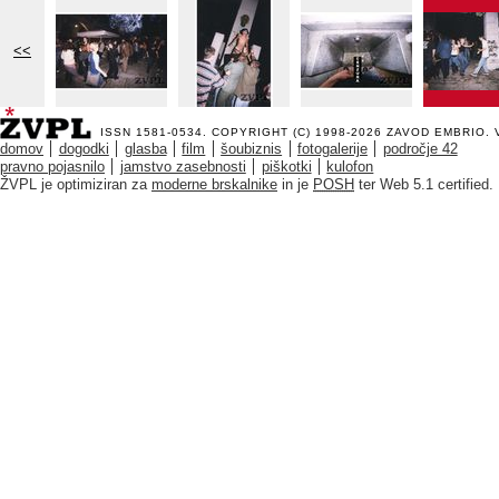
<<
ISSN 1581-0534. COPYRIGHT (C) 1998-2026
ZAVOD EMBRIO
.
domov
dogodki
glasba
film
šoubiznis
fotogalerije
področje 42
pravno pojasnilo
jamstvo zasebnosti
piškotki
kulofon
ŽVPL je optimiziran za
moderne brskalnike
in je
POSH
ter Web 5.1 certified.