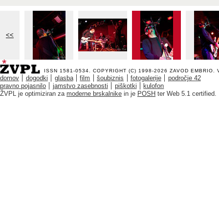
<<
ISSN 1581-0534. COPYRIGHT (C) 1998-2026
ZAVOD EMBRIO
.
domov
dogodki
glasba
film
šoubiznis
fotogalerije
področje 42
pravno pojasnilo
jamstvo zasebnosti
piškotki
kulofon
ŽVPL je optimiziran za
moderne brskalnike
in je
POSH
ter Web 5.1 certified.