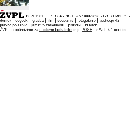
ISSN 1581-0534. COPYRIGHT (C) 1998-2026
ZAVOD EMBRIO
.
domov
dogodki
glasba
film
šoubiznis
fotogalerije
področje 42
pravno pojasnilo
jamstvo zasebnosti
piškotki
kulofon
ŽVPL je optimiziran za
moderne brskalnike
in je
POSH
ter Web 5.1 certified.