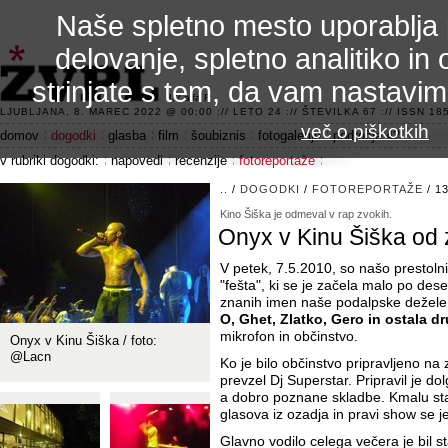
Naše spletno mesto uporablja 
delovanje, spletno analitiko in 
strinjate s tem, da vam nastavi
3.2 alfa R
LJUBLJANA, 8. MAREC 2022 @ 00:00 :// LETO 24 :// ŠTEVILKA 67 :// ISSN 185
več o piškotkih
domov
dogodki
glasba
film
šoubiznis
fotogalerije
področje 42
v rubriki dogodki:
napovedi
recenzije
fotoreportaže
..
/
DOGODKI
/
FOTOREPORTAŽE
/ 13
Kino Šiška je odmeval v rap zvokih.
Onyx v Kinu Šiška od
V petek, 7.5.2010, so našo prestolni
"fešta", ki se je začela malo po deset
znanih imen naše podalpske dežel
O, Ghet, Zlatko, Gero in ostala d
mikrofon in občinstvo.
Onyx v Kinu Šiška / foto:
@Lacn
Ko je bilo občinstvo pripravljeno na 
prevzel Dj Superstar. Pripravil je dol
a dobro poznane skladbe. Kmalu st
glasova iz ozadja in pravi show se je
Glavno vodilo celega večera je bil 