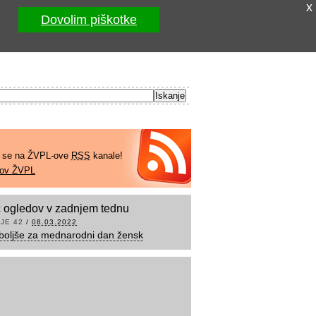
x
Dovolim piškotke
e se na ŽVPL-ove
RSS
kanale!
kov ŽVPL
 ogledov v zadnjem tednu
JE 42
/
08.03.2022
boljše za mednarodni dan žensk