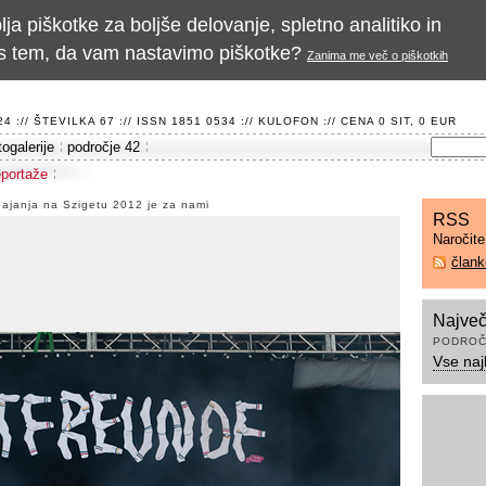
a piškotke za boljše delovanje, spletno analitiko in
te s tem, da vam nastavimo piškotke?
Zanima me več o piškotkih
 :// ŠTEVILKA 67 :// ISSN 1851 0534 ://
KULOFON
:// CENA 0 SIT, 0 EUR
togalerije
področje 42
eportaže
gajanja na Szigetu 2012 je za nami
RSS
Naročit
član
Največ
PODROČ
Vse naj