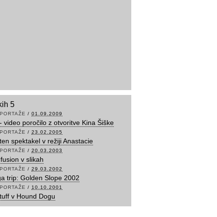
kih 5
PORTAŽE
/
01.09.2009
- video poročilo z otvoritve Kina Šiške
PORTAŽE
/
23.02.2005
ten spektakel v režiji Anastacie
PORTAŽE
/
20.03.2003
fusion v slikah
PORTAŽE
/
29.03.2002
a trip: Golden Slope 2002
PORTAŽE
/
10.10.2001
tuff v Hound Dogu