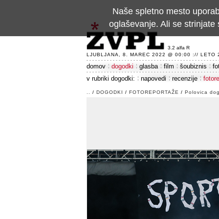
Naše spletno mesto uporablj
oglaševanje. Ali se strinja
3.2 alfa R
LJUBLJANA, 8. MAREC 2022 @ 00:00 :// LETO 24
domov
dogodki
glasba
film
šoubiznis
fo
v rubriki dogodki:
napovedi
recenzije
fotor
..
/
DOGODKI
/
FOTOREPORTAŽE
/
Polovica do