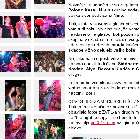
Največje presenečenje so zagotovo pr
Polono Kasal
, ki je s skupino sode
pevka sicer podpisana
Nina
.
Tisti, ki ste v slovenski glasbeni sce
vam tudi zakulisja niso tuja, že veste
navdušeno na glasbo, bolj pozorni p
skupina v skladbah ne pokaže vsega
udarnosti pri refrenih, morda kakšen
skladbe v živo delujejo veliko bolje.
No, piko na i so postavili z zanimiv
pa smo opazili tudi člane
Siddharte
Novino
,
Alyo
,
Davorja Klariča
in
G
druge.
In da ne bo vse skupaj izzvenelo kot
vedno smatram za zelo dober rock b
napolnili BoF!
OBVESTILO ZA MEDIJSKE HIŠE / 
Tiste medijske hiše oz novinarji, ki 
objavljajo fotke z ŽVPL-a v drugih medi
ne "the right to copy" - če hočete fo
dobavitelja
em3r10.com
oz., jim poš
objavo.