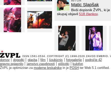
AVTOR
Matic Slapšak
Bivši dopisnik ŽVPL, ki 
skupaj objavil
518 člankov
.
ISSN 1581-0534. COPYRIGHT (C) 1998-2026
ZAVOD EMBRIO
.
domov
dogodki
glasba
film
šoubiznis
fotogalerije
področje 42
pravno pojasnilo
jamstvo zasebnosti
piškotki
kulofon
ŽVPL je optimiziran za
moderne brskalnike
in je
POSH
ter Web 5.1 certified.