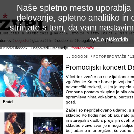
Naše spletno mesto uporablja 
delovanje, spletno analitiko in 
strinjate s tem, da vam nastavi
3.2 alfa R
LJUBLJANA, 8. MAREC 2022 @ 00:00 :// LETO 24 :// ŠTEVILKA 67 :// ISSN 185
več o piškotkih
domov
dogodki
glasba
film
šoubiznis
fotogalerije
področje 42
v rubriki dogodki:
napovedi
recenzije
fotoreportaže
..
/
DOGODKI
/
FOTOREPORTAŽE
/ 1
Promocijski koncert 
V četrtek zvečer so se v ljubljanske
zgoščenke Katere barve je tvoj dan?
novomeški rockerji, ki jim je uspelo zb
Osnovna postava skupine je bila o
spremljevalnima vokaloma, percussi
Brutal...
gosti.
Začeli so nepričakovano udarno, s 
skladbo Ko hodiš nad oblaki, nato p
in starejših skladb s prejšnjih dveh p
skladbe v živo zvenijo mnogo boljše 
bolj udarne in energične, še vedno p