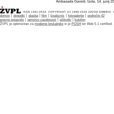
Ambasada Gavioli, Izola, 14. junij 2
ISSN 1581-0534. COPYRIGHT (C) 1998-2026
ZAVOD EMBRIO
.
domov
dogodki
glasba
film
šoubiznis
fotogalerije
področje 42
pravno pojasnilo
jamstvo zasebnosti
piškotki
kulofon
ŽVPL je optimiziran za
moderne brskalnike
in je
POSH
ter Web 5.1 certified.