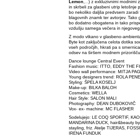
Lemon
,...) z exkluzivnimi modnimi z
in skrbeli za glasbeni utrip letošnje
bo nekoliko daljša predvsem zaradi 
blagovnih znamk ter avtorjev. Tako 
bo dodatno obogatena in tako pris
vzdušju samega večera in njegove
Z modo vtkano v glasbeno-ambient
Byte kot zaključena celota dotika s
vseh področjih, hkrati pa s smernic
odsev na širšem modnem prizorišč
Dance lounge Central Event
Fashion music: ITTO, EDDY THE 
Video wall performance: MITJA P
Young designers trend: ROLA PE
Styling: ŠPELA KOSELJ
Make-up: BILKA BALOH
Cosmetics: WELLA
Hair Style: SALON MALI
Photography: DEAN DUBOKOVIČ
Vox- ex- machine: MC FLASHER
Sodelujejo: LE COQ SPORTIF, KA
MANDARINA DUCK, hair&beauty by
stayling, friz. Atelje TIJERAS, F
IRENA FUNDUK