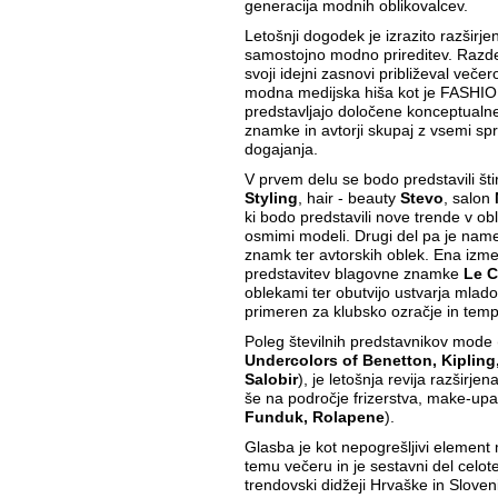
generacija modnih oblikovalcev.
Letošnji dogodek je izrazito razširje
samostojno modno prireditev. Razde
svoji idejni zasnovi približeval večer
modna medijska hiša kot je FASHIO
predstavljajo določene konceptualne
znamke in avtorji skupaj z vsemi s
dogajanja.
V prvem delu se bodo predstavili štirj
Styling
, hair - beauty
Stevo
, salon
ki bodo predstavili nove trende v ob
osmimi modeli. Drugi del pa je name
znamk ter avtorskih oblek. Ena izmed
predstavitev blagovne znamke
Le C
oblekami ter obutvijo ustvarja mlados
primeren za klubsko ozračje in tem
Poleg številnih predstavnikov mode 
Undercolors of Benetton, Kipling
Salobir
), je letošnja revija razširje
še na področje frizerstva, make-upa 
Funduk, Rolapene
).
Glasba je kot nepogrešljivi element
temu večeru in je sestavni del cel
trendovski didžeji Hrvaške in Sloveni