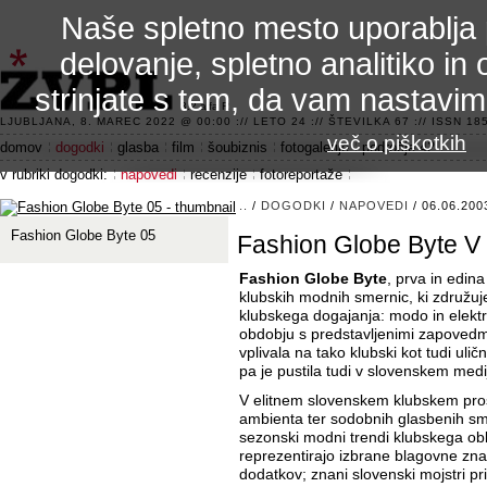
Naše spletno mesto uporablja 
delovanje, spletno analitiko in 
strinjate s tem, da vam nastavi
3.2 alfa R
LJUBLJANA, 8. MAREC 2022 @ 00:00 :// LETO 24 :// ŠTEVILKA 67 :// ISSN 185
več o piškotkih
domov
dogodki
glasba
film
šoubiznis
fotogalerije
področje 42
v rubriki dogodki:
napovedi
recenzije
fotoreportaže
..
/
DOGODKI
/
NAPOVEDI
/ 06.06.200
Fashion Globe Byte 05
Fashion Globe Byte V
Fashion Globe Byte
, prva in edin
klubskih modnih smernic, ki združu
klubskega dogajanja: modo in elektr
obdobju s predstavljenimi zapoved
vplivala na tako klubski kot tudi uličn
pa je pustila tudi v slovenskem med
V elitnem slovenskem klubskem prost
ambienta ter sodobnih glasbenih sme
sezonski modni trendi klubskega obl
reprezentirajo izbrane blagovne zna
dodatkov; znani slovenski mojstri pri