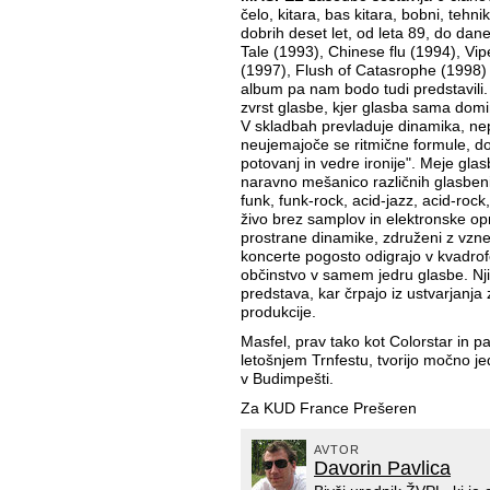
čelo, kitara, bas kitara, bobni, tehni
dobrih deset let, od leta 89, do dan
Tale (1993), Chinese flu (1994), Vi
(1997), Flush of Catasrophe (1998) 
album pa nam bodo tudi predstavili.
zvrst glasbe, kjer glasba sama dom
V skladbah prevladuje dinamika, n
neujemajoče se ritmične formule, do
potovanj in vedre ironije". Meje glas
naravno mešanico različnih glasben
funk, funk-rock, acid-jazz, acid-rock
živo brez samplov in elektronske op
prostrane dinamike, združeni z vznemi
koncerte pogosto odigrajo v kvadrofon
občinstvo v samem jedru glasbe. Njih
predstava, kar črpajo iz ustvarjanja 
produkcije.
Masfel, prav tako kot Colorstar in pa
letošnjem Trnfestu, tvorijo močno je
v Budimpešti.
Za KUD France Prešeren
AVTOR
Davorin Pavlica