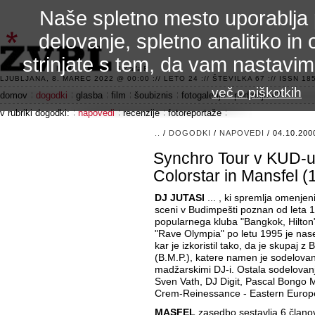
Naše spletno mesto uporablja 
delovanje, spletno analitiko in 
strinjate s tem, da vam nastavi
3.2 alfa R
LJUBLJANA, 8. MAREC 2022 @ 00:00 :// LETO 24 :// ŠTEVILKA 67 :// ISSN 185
več o piškotkih
domov
dogodki
glasba
film
šoubiznis
fotogalerije
področje 42
v rubriki dogodki:
napovedi
recenzije
fotoreportaže
..
/
DOGODKI
/
NAPOVEDI
/ 04.10.200
Synchro Tour v KUD-u 
Colorstar in Mansfel (
DJ JUTASI
... , ki spremlja omenjeni
sceni v Budimpešti poznan od leta 
popularnega kluba "Bangkok, Hilton
"Rave Olympia" po letu 1995 je nase
kar je izkoristil tako, da je skupaj 
(B.M.P.), katere namen je sodelovanj
madžarskimi DJ-i. Ostala sodelovan
Sven Vath, DJ Digit, Pascal Bongo 
Crem-Reinessance - Eastern Europe
MASFEL
zasedbo sestavlja 6 članov