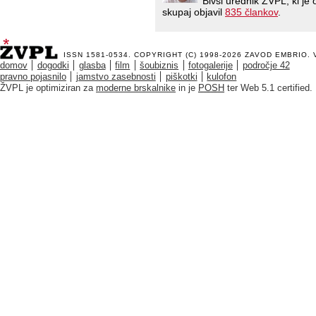
Bivši urednik ŽVPL, ki j
skupaj objavil
835 člankov
.
ISSN 1581-0534. COPYRIGHT (C) 1998-2026
ZAVOD EMBRIO
.
domov
dogodki
glasba
film
šoubiznis
fotogalerije
področje 42
pravno pojasnilo
jamstvo zasebnosti
piškotki
kulofon
ŽVPL je optimiziran za
moderne brskalnike
in je
POSH
ter Web 5.1 certified.