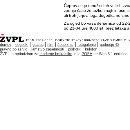
Čeprav se je množici teh velikih zve
zadnje čase že težko znajti in oceniti
ali treh jurjev, tega dogodka ne sme
Za ogled bo vaša denarnica od 22-23
od 23-04 ure 4000 sit, brez letaka a
ISSN 1581-0534. COPYRIGHT (C) 1998-2026
ZAVOD EMBRIO
.
domov
dogodki
glasba
film
šoubiznis
fotogalerije
področje 42
pravno pojasnilo
jamstvo zasebnosti
piškotki
kulofon
ŽVPL je optimiziran za
moderne brskalnike
in je
POSH
ter Web 5.1 certified.