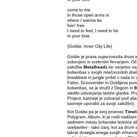
come to me
in those open arms is
where I wanna be
livin' free
I need to feel, I need to be
in your love
(Goldie: Inner City Life)
Goldie je prava superzvezda drum an
zobovjem in srebrnim ferrarijem. O
založbe
Metalheadz
ter verjetno naj
bobenbas v svojih mlečnozobih dneh,
breakbeat in jungle prišel v naša i
Fabio, Grooverider in Goldijeva punc
bobenbas, se je družil z Degom in
M
sledilo ustvarjanje lastne glasbe. Prv
Project, kasneje je ustvarjal pod al
kasneje uporabil za svojo založbo).
Kot Goldie pa je svoj prvenec
Timel
Polygram. Album, ki je rodil nadžanr
sedmem mestu britanske lestvice a
uveljavitev - tako zanj, kot za drum
takrat dosegla enega svojih vrhuncev