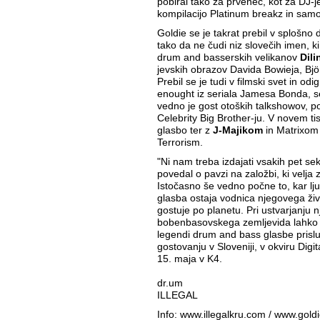
pobiral tako za prvenec, kot za DJ-j
kompilacijo Platinum breakz in sam
Goldie se je takrat prebil v splošn
tako da ne čudi niz slovečih imen, ki
drum and basserskih velikanov
Dili
jevskih obrazov Davida Bowieja, Björ
Prebil se je tudi v filmski svet in od
enought iz seriala Jamesa Bonda, se
vedno je gost otoških talkshowov, po
Celebrity Big Brother-ju. V novem t
glasbo ter z
J-Majikom
in Matrixom 
Terrorism.
"Ni nam treba izdajati vsakih pet sek
povedal o pavzi na založbi, ki velja 
Istočasno še vedno počne to, kar lju
glasba ostaja vodnica njegovega živ
gostuje po planetu. Pri ustvarjanju
bobenbasovskega zemljevida lahko sod
legendi drum and bass glasbe pris
gostovanju v Sloveniji, v okviru Digi
15. maja v K4.
dr.um
ILLEGAL
Info: www.illegalkru.com / www.gold