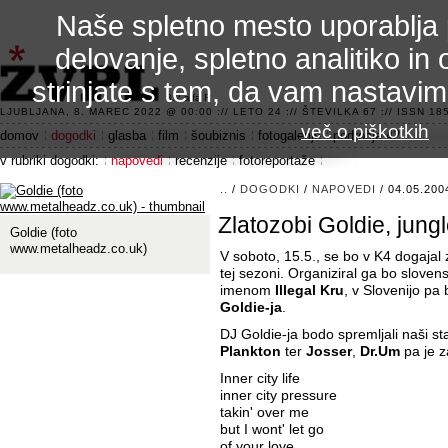
Naše spletno mesto uporablja 
delovanje, spletno analitiko in 
strinjate s tem, da vam nastavi
3.2 alfa R
LJUBLJANA, 8. MAREC 2022 @ 00:00 :// LETO 24 :// ŠTEVILKA 67 :// ISSN 185
več o piškotkih
domov
dogodki
glasba
film
šoubiznis
fotogalerije
področje 42
v rubriki dogodki:
napovedi
recenzije
fotoreportaže
..
/
DOGODKI
/
NAPOVEDI
/ 04.05.200
Zlatozobi Goldie, jung
Goldie (foto
www.metalheadz.co.uk)
V soboto, 15.5., se bo v K4 dogajal 
tej sezoni. Organiziral ga bo slove
imenom
Illegal Kru
, v Slovenijo pa
Goldie-ja
.
DJ Goldie-ja bodo spremljali naši st
Plankton
ter
Josser
,
Dr.Um
pa je z
Inner city life
inner city pressure
takin' over me
but I wont' let go
of your love