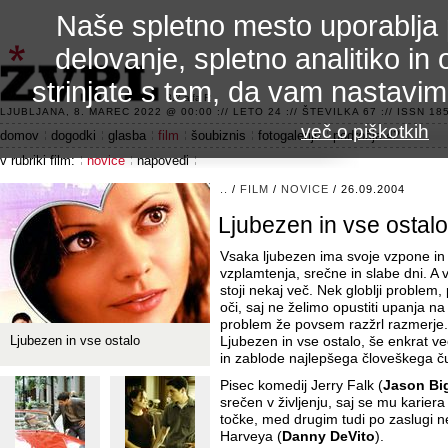
Naše spletno mesto uporablja 
delovanje, spletno analitiko in 
strinjate s tem, da vam nastavi
3.2 alfa R
LJUBLJANA, 8. MAREC 2022 @ 00:00 :// LETO 24 :// ŠTEVILKA 67 :// ISSN 185
več o piškotkih
domov
dogodki
glasba
film
šoubiznis
fotogalerije
področje 42
v rubriki film:
novice
napovedi
..
/
FILM
/
NOVICE
/ 26.09.2004
Ljubezen in vse ostalo
Vsaka ljubezen ima svoje vzpone in 
vzplamtenja, srečne in slabe dni. A 
stoji nekaj več. Nek globlji problem
oči, saj ne želimo opustiti upanja na 
problem že povsem razžrl razmerje
Ljubezen in vse ostalo
Ljubezen in vse ostalo, še enkrat več 
in zablode najlepšega človeškega č
Pisec komedij Jerry Falk (
Jason Bi
srečen v življenju, saj se mu karier
točke, med drugim tudi po zaslugi n
Harveya (
Danny DeVito
).