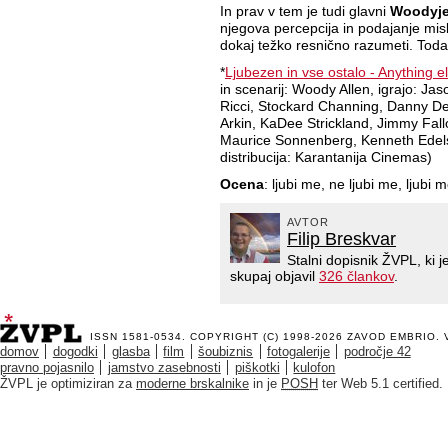
In prav v tem je tudi glavni
Woodyj
njegova percepcija in podajanje mis
dokaj težko resnično razumeti. Toda 
*
Ljubezen in vse ostalo - Anything e
in scenarij: Woody Allen, igrajo: Ja
Ricci, Stockard Channing, Danny De
Arkin, KaDee Strickland, Jimmy Fallon
Maurice Sonnenberg, Kenneth Edelson
distribucija: Karantanija Cinemas)
Ocena
: ljubi me, ne ljubi me, ljubi me
AVTOR
Filip Breskvar
Stalni dopisnik ŽVPL, ki
skupaj objavil
326 člankov
.
ISSN 1581-0534. COPYRIGHT (C) 1998-2026
ZAVOD EMBRIO
.
domov
dogodki
glasba
film
šoubiznis
fotogalerije
področje 42
pravno pojasnilo
jamstvo zasebnosti
piškotki
kulofon
ŽVPL je optimiziran za
moderne brskalnike
in je
POSH
ter Web 5.1 certified.