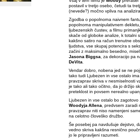
Vsaj v tem filmu je
Woody
prerasel 
postavil v tretjo osebo, četudi ta tre
(nevede?) močno vpliva na analizir
Zgodba o popolnoma naivnem fantu
popolnoma manipulativnem dekletu, 
ljubezenskih čustev, a filmu primanjk
skače od globoke analize, k totalni s
kakšno satiro na račun trenutne ob
ljudstva, vse skupaj potencira s sek
začini z maksimalno besedno, misel
Jasona Biggsa
, za dekoracijo pa 
DeVita
.
Vendar dobro, nobena jed se ne poje
tako tudi Ljubezen in vse ostalo ima
pravzaprav skriva v nesmiselnosti vz
je tako ali tako očitno, da jo držijo 
preteklost in povsem nerealno upanj
Ljubezen in vse ostalo bo zagotovo za
Woodyja Allena
, predvsem zaradi n
pravzaprav niti niso namenjeni sam
na celotno človeško družbo.
Še posebej pa navdušuje dejstvo, d
vedno skriva kakšna resnično poučn
jo le pripravljeni razumeti.