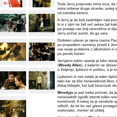
Toda Jerry preprosto nima srca, da b
nima nobene druge stranke, poleg te
od začetka kariere.
A Jerry je še bolj zaskrbljen nad p
ki si z njim ne želi več seksa (ali ka
pa postaja vse bolj nevrotična in klju
Jerry prične sumiti, da ga vara.
Dodaten udarec je njena mama Pau
po propadlem razmerju priseli k Jerr
vse svoje probleme z alkoholom in d
po pevski karieri.
Jerryjevo edino upanje je tako stare
(
Woody Allen
), s katerim se občas
o življenju, ljubezni in poklicu, a j
Ljubezen in vse ostalo je eden tipičn
tako kar se tiče nenavadnosti likov,
dokaj klišejski, kot tudi bizarnosti situ
Woodyju
je pač treba priznati, da j
nenavadnih zgodb iztisniti toliko res
komičnosti. A nekaj se je vendarle 
odločil, da ne bo več glavni protagon
svetovalec, mentor ali učitelj.