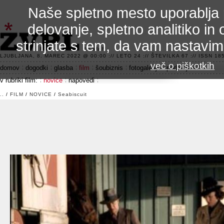
Naše spletno mesto uporablja 
delovanje, spletno analitiko in 
strinjate s tem, da vam nastavi
3.2 alfa R
LJUBLJANA, 8. MAREC 2022 @ 00:00 :// LETO 24 :// ŠTEVILKA 67 :// ISSN 185
več o piškotkih
domov
dogodki
glasba
film
šoubiznis
fotogalerije
področje 42
v rubriki film:
novice
napovedi
..
/
FILM
/
NOVICE
/
Seabiscuit