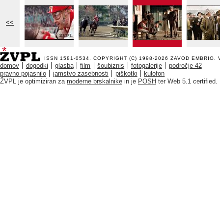
<<
ISSN 1581-0534. COPYRIGHT (C) 1998-2026
ZAVOD EMBRIO
.
domov
dogodki
glasba
film
šoubiznis
fotogalerije
področje 42
pravno pojasnilo
jamstvo zasebnosti
piškotki
kulofon
ŽVPL je optimiziran za
moderne brskalnike
in je
POSH
ter Web 5.1 certified.