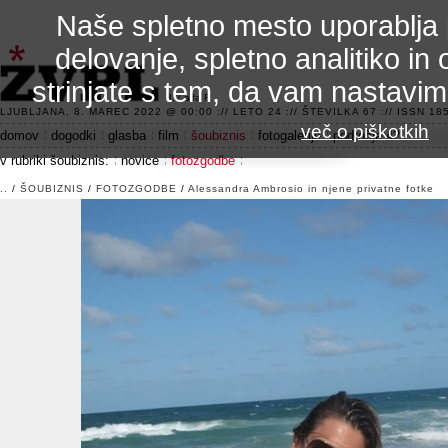
Naše spletno mesto uporablja 
delovanje, spletno analitiko in 
strinjate s tem, da vam nastavi
3.2 alfa R
LJUBLJANA, 8. MAREC 2022 @ 00:00 :// LETO 24 :// ŠTEVILKA 67 :// ISSN 185
več o piškotkih
domov
dogodki
glasba
film
šoubiznis
fotogalerije
področje 42
v rubriki šoubiznis:
novice
fotozgodbe
..
/
ŠOUBIZNIS
/
FOTOZGODBE
/
Alessandra Ambrosio in njene privatne fotke