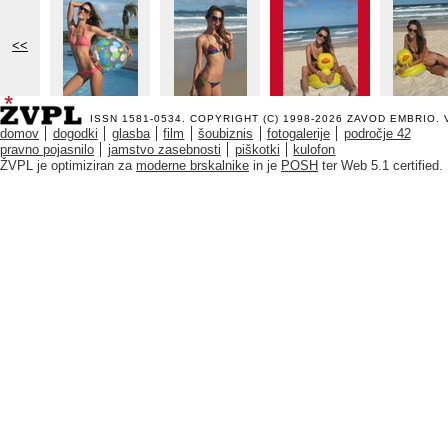
<<
ISSN 1581-0534. COPYRIGHT (C) 1998-2026
ZAVOD EMBRIO
.
domov
dogodki
glasba
film
šoubiznis
fotogalerije
področje 42
pravno pojasnilo
jamstvo zasebnosti
piškotki
kulofon
ŽVPL je optimiziran za
moderne brskalnike
in je
POSH
ter Web 5.1 certified.