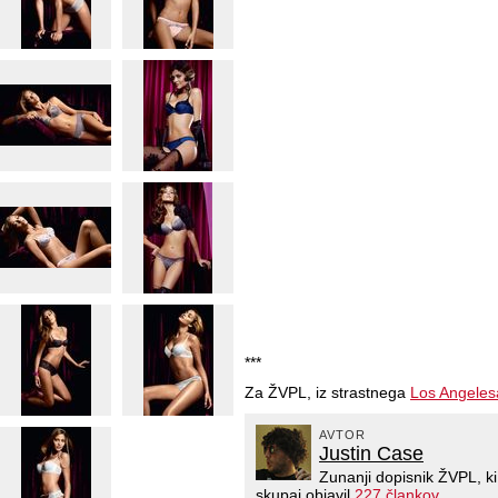
***
Za ŽVPL, iz strastnega
Los Angeles
AVTOR
Justin Case
Zunanji dopisnik ŽVPL, k
skupaj objavil
227 člankov
.