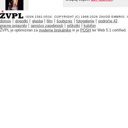
ISSN 1581-0534. COPYRIGHT (C) 1998-2026
ZAVOD EMBRIO
.
domov
dogodki
glasba
film
šoubiznis
fotogalerije
področje 42
pravno pojasnilo
jamstvo zasebnosti
piškotki
kulofon
ŽVPL je optimiziran za
moderne brskalnike
in je
POSH
ter Web 5.1 certified.