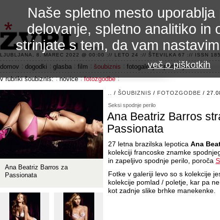
Naše spletno mesto uporablja 
delovanje, spletno analitiko in 
strinjate s tem, da vam nastavi
3.2 alfa R
LJUBLJANA, 8. MAREC 2022 @ 00:00 :// LETO 24 :// ŠTEVILKA 67 :// ISSN 185
več o piškotkih
domov
dogodki
glasba
film
šoubiznis
fotogalerije
področje 42
v rubriki šoubiznis:
novice
fotozgodbe
..
/
ŠOUBIZNIS
/
FOTOZGODBE
/ 27.0
Seksi spodnje perilo
Ana Beatriz Barros st
Passionata
27 letna brazilska lepotica
Ana Beat
kolekciji francoske znamke spodnje
in zapeljivo spodnje perilo, poroča
S
Ana Beatriz Barros za
Fotke v galeriji levo so s kolekcije j
Passionata
kolekcije pomlad / poletje, kar pa n
kot zadnje slike brhke manekenke.