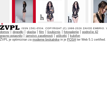
ISSN 1581-0534. COPYRIGHT (C) 1998-2026
ZAVOD EMBRIO
.
domov
dogodki
glasba
film
šoubiznis
fotogalerije
področje 42
pravno pojasnilo
jamstvo zasebnosti
piškotki
kulofon
ŽVPL je optimiziran za
moderne brskalnike
in je
POSH
ter Web 5.1 certified.