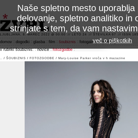
Naše spletno mesto uporablja 
delovanje, spletno analitiko in 
strinjate s tem, da vam nastavi
3.2 alfa R
LJUBLJANA, 8. MAREC 2022 @ 00:00 :// LETO 24 :// ŠTEVILKA 67 :// ISSN 185
več o piškotkih
domov
dogodki
glasba
film
šoubiznis
fotogalerije
področje 42
v rubriki šoubiznis:
novice
fotozgodbe
..
/
ŠOUBIZNIS
/
FOTOZGODBE
/
Mary-Louise Parker vroča v h mazazine