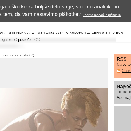
a piškotke za boljše delovanje, spletno analitiko in
te s tem, da vam nastavimo piškotke?
Zanima me več o piškotkih
 :// ŠTEVILKA 67 :// ISSN 1851 0534 ://
KULOFON
:// CENA 0 SIT, 0 EUR
togalerije
področje 42
j brez za ameriški GQ
RSS
Naročit
član
Največ
PODROČ
Vse naj