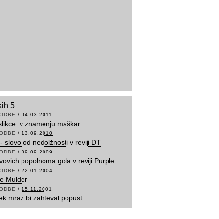
kih 5
ODBE
/
04.03.2011
 slikce: v znamenju maškar
ODBE
/
13.09.2010
- slovo od nedolžnosti v reviji DT
ODBE
/
09.09.2009
ovovich popolnoma gola v reviji Purple
ODBE
/
22.01.2004
e Mulder
ODBE
/
15.11.2001
k mraz bi zahteval popust