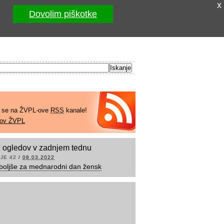
x
Dovolim piškotke
e se na ŽVPL-ove
RSS
kanale!
kov ŽVPL
 ogledov v zadnjem tednu
JE 42
/
08.03.2022
boljše za mednarodni dan žensk