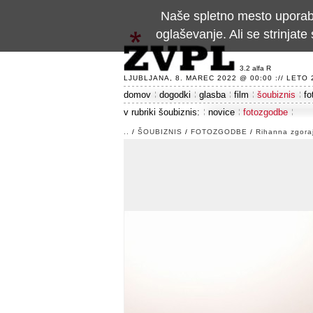
Naše spletno mesto uporablj
oglaševanje. Ali se strinja
3.2 alfa R
LJUBLJANA, 8. MAREC 2022 @ 00:00 :// LETO 24
domov
dogodki
glasba
film
šoubiznis
fo
v rubriki šoubiznis:
novice
fotozgodbe
..
/
ŠOUBIZNIS
/
FOTOZGODBE
/
Rihanna zgora