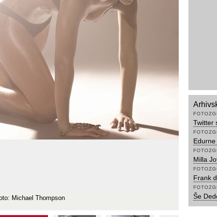
Arhivs
FOTOZG
Twitter
FOTOZG
Edurne 
FOTOZG
Milla J
FOTOZG
Frank d
FOTOZG
Še Dede
 foto: Michael Thompson