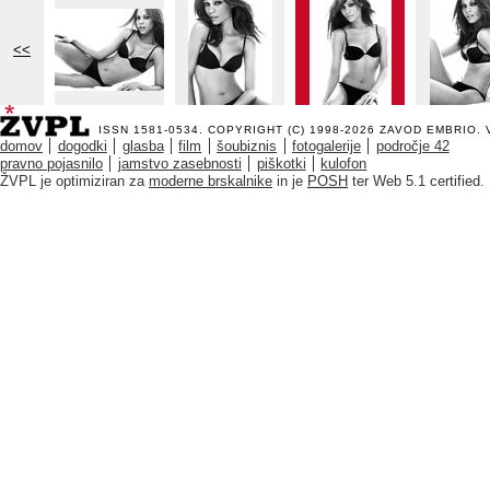
<<
ISSN 1581-0534. COPYRIGHT (C) 1998-2026
ZAVOD EMBRIO
.
domov
dogodki
glasba
film
šoubiznis
fotogalerije
področje 42
pravno pojasnilo
jamstvo zasebnosti
piškotki
kulofon
ŽVPL je optimiziran za
moderne brskalnike
in je
POSH
ter Web 5.1 certified.