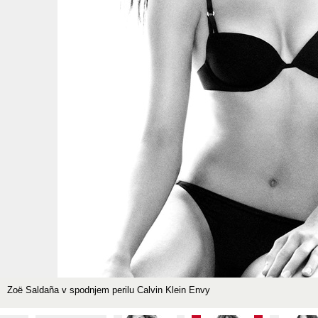
Zoë Saldaña v spodnjem perilu Calvin Klein Envy