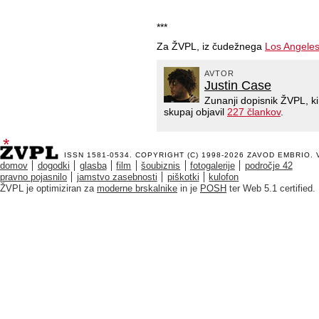
***
Za ŽVPL, iz čudežnega
Los Angele
AVTOR
Justin Case
Zunanji dopisnik ŽVPL, k
skupaj objavil
227 člankov
.
ISSN 1581-0534. COPYRIGHT (C) 1998-2026
ZAVOD EMBRIO
.
domov
dogodki
glasba
film
šoubiznis
fotogalerije
področje 42
pravno pojasnilo
jamstvo zasebnosti
piškotki
kulofon
ŽVPL je optimiziran za
moderne brskalnike
in je
POSH
ter Web 5.1 certified.