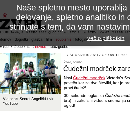
Naše spletno mesto uporablja 
delovanje, spletno analitiko in 
strinjate s tem, da vam nastavi
3.2 alfa R
LJUBLJANA, 8. MAREC 2022 @ 00:00 :// LETO 24 :// ŠTEVILKA 67 :// ISSN 185
več o piškotkih
domov
dogodki
glasba
film
šoubiznis
fotogalerije
področje 42
v rubriki šoubiznis:
novice
fotozgodbe
..
/
ŠOUBIZNIS
/
NOVICE
/ 09.11.2009
Živijo, bomba
Čudežni modrček zare
Novi
Čudežni modrček
Victoria's Se
poveča kar za dve številki, kar je br
pravi čudež!
30. sekundni oglas za
Čudežni mod
Victoria's Secret Angelčki / vir:
bra) in zakulisni video s snemanja s
YouTube
ogled!