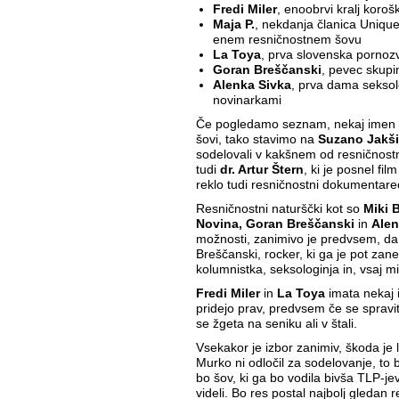
Fredi Miler
, enoobrvi kralj koro
Maja P.
, nekdanja članica Unique
enem resničnostnem šovu
La Toya
, prva slovenska porno
Goran Breščanski
, pevec skup
Alenka Sivka
, prva dama seksol
novinarkami
Če pogledamo seznam, nekaj imen ž
šovi, tako stavimo na
Suzano Jakši
sodelovali v kakšnem od resničnostni
tudi
dr. Artur Štern
, ki je posnel fil
reklo tudi resničnostni dokumentare
Resničnostni naturščki kot so
Miki 
Novina, Goran Breščanski
in
Alen
možnosti, zanimivo je predvsem, da 
Breščanski, rocker, ki ga je pot zanes
kolumnistka, seksologinja in, vsaj mi
Fredi Miler
in
La Toya
imata nekaj i
pridejo prav, predvsem če se spravi
se žgeta na seniku ali v štali.
Vsekakor je izbor zanimiv, škoda je l
Murko ni odločil za sodelovanje, to 
bo šov, ki ga bo vodila bivša TLP-j
videli. Bo res postal najbolj gledan 