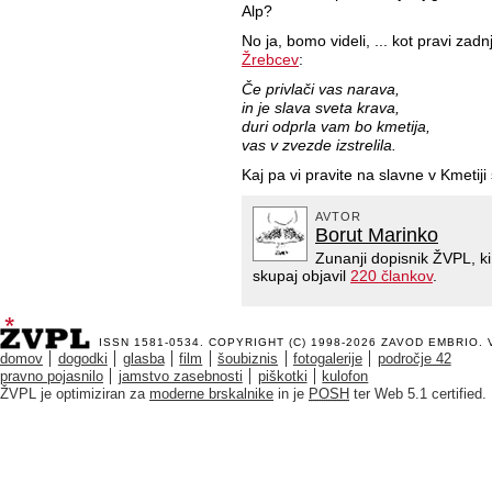
Alp?
No ja, bomo videli, ... kot pravi zadn
Žrebcev
:
Če privlači vas narava,
in je slava sveta krava,
duri odprla vam bo kmetija,
vas v zvezde izstrelila.
Kaj pa vi pravite na slavne v Kmetiji
AVTOR
Borut Marinko
Zunanji dopisnik ŽVPL, k
skupaj objavil
220 člankov
.
ISSN 1581-0534. COPYRIGHT (C) 1998-2026
ZAVOD EMBRIO
.
domov
dogodki
glasba
film
šoubiznis
fotogalerije
področje 42
pravno pojasnilo
jamstvo zasebnosti
piškotki
kulofon
ŽVPL je optimiziran za
moderne brskalnike
in je
POSH
ter Web 5.1 certified.