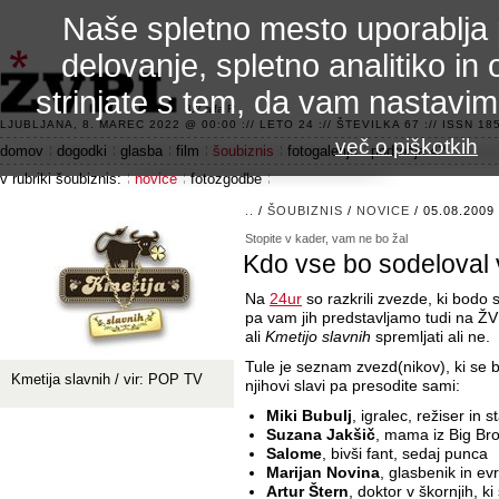
Naše spletno mesto uporablja 
delovanje, spletno analitiko in 
strinjate s tem, da vam nastavi
3.2 alfa R
LJUBLJANA, 8. MAREC 2022 @ 00:00 :// LETO 24 :// ŠTEVILKA 67 :// ISSN 185
več o piškotkih
domov
dogodki
glasba
film
šoubiznis
fotogalerije
področje 42
v rubriki šoubiznis:
novice
fotozgodbe
..
/
ŠOUBIZNIS
/
NOVICE
/ 05.08.2009
Stopite v kader, vam ne bo žal
Kdo vse bo sodeloval v
Na
24ur
so razkrili zvezde, ki bodo
pa vam jih predstavljamo tudi na ŽVP
ali
Kmetijo slavnih
spremljati ali ne.
Tule je seznam zvezd(nikov), ki se 
Kmetija slavnih / vir: POP TV
njihovi slavi pa presodite sami:
Miki Bubulj
, igralec, režiser in
Suzana Jakšič
, mama iz Big Bro
Salome
, bivši fant, sedaj punca
Marijan Novina
, glasbenik in e
Artur Štern
, doktor v škornjih, k