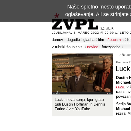
Naše spletno mesto uporablj
oglaševanje. Ali se strinja
3.2 alfa R
LJUBLJANA, 8. MAREC 2022 @ 00:00 :// LETO 24
domov
dogodki
glasba
film
šoubiznis
fo
v rubriki šoubiznis:
novice
fotozgodbe
..
/
ŠOUB
Premiera 2
Luck
Dustin H
Michael
Luck
, v 
radi sta
povezani
Luck - nova serija, kjer igrata
Serija š
tudi Dustin Hoffman in Dennis
Michael
Farina / vir: YouTube
režiral 