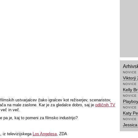
Arhivs
NOVICE
Viktorji
NOVICE
Kelly Br
NOVICE
ilmskih ustvarjalcev (tako igralcev kot režiserjev, scenaristov,
Playboy
vrača na male zaslone. Kar je za gledalce dobro, saj je
odličnih TV
NOVICE
več in več.
Katy Per
e pa je, kaj to pomeni za filmsko industrijo?
NOVICE
Jessica 
 iz televizijskega
Los Angelesa
, ZDA