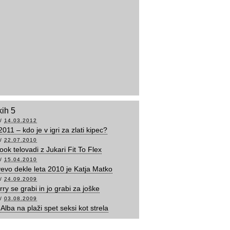
kih 5
/
14.03.2012
 2011 – kdo je v igri za zlati kipec?
/
22.07.2010
ook telovadi z Jukari Fit To Flex
/
15.04.2010
evo dekle leta 2010 je Katja Matko
/
24.09.2009
ry se grabi in jo grabi za joške
/
03.08.2009
Alba na plaži spet seksi kot strela