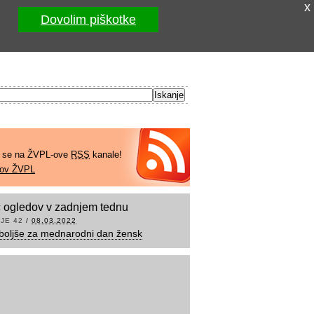
x
Dovolim piškotke
e se na ŽVPL-ove
RSS
kanale!
kov ŽVPL
 ogledov v zadnjem tednu
JE 42
/
08.03.2022
boljše za mednarodni dan žensk