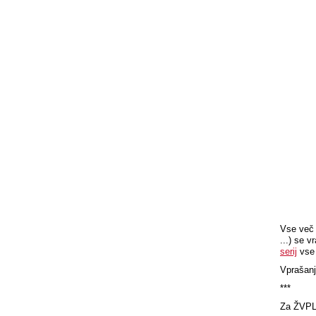
Vse več f
...) se 
serij
vse 
Vprašanj
***
Za ŽVPL,