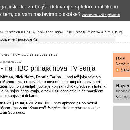
a piškotke za boljše delovanje, spletno analitiko in
te s tem, da vam nastavimo piškotke?
Zanima me več o piškotkih
 :// ŠTEVILKA 67 :// ISSN 1851 0534 ://
KULOFON
:// CENA 0 SIT, 0 EUR
togalerije
področje 42
IZNIS
/
NOVICE
/ 15.11.2011 15:19
RSS
9. januarja 2012
Naročit
 - na HBO prihaja nova TV serija
član
offman, Nick Nolte, Dennis Farina
... pod režijsko taktirko
a Manna
- ne, ne govorim o novem filmu, ampak o novi seriji
Največ
kateri bomo spremljali ljubitelje konjskih dirk - predvsem tiste, ki
vijo na najboljšega konja, o zakulisju dogajanja in še marsičem
PODROČ
m s konjskimi dirkami.
Vse naj
tarta
29. januarja 2012
na HBO, prvo epizodo pa bo režiral
 Mann
- po vzoru
Boardwalk Empire
- katere prvo sezono je
Martin Scorsese.