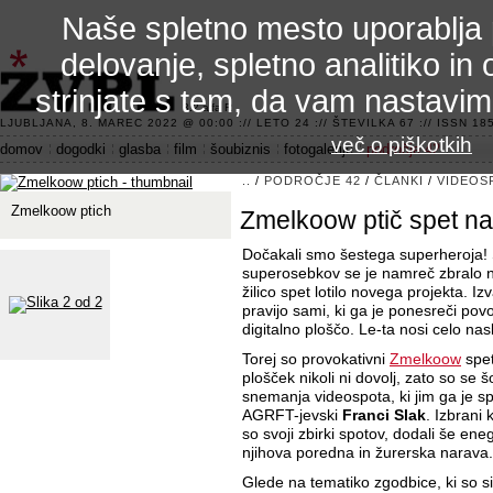
Naše spletno mesto uporablja 
delovanje, spletno analitiko in 
strinjate s tem, da vam nastavi
3.2 alfa R
LJUBLJANA, 8. MAREC 2022 @ 00:00 :// LETO 24 :// ŠTEVILKA 67 :// ISSN 185
več o piškotkih
domov
dogodki
glasba
film
šoubiznis
fotogalerije
področje 42
..
/
PODROČJE 42
/
ČLANKI
/
VIDEOS
Zmelkoow ptich
Zmelkoow ptič spet na
Dočakali smo šestega superheroja! Še
superosebkov se je namreč zbralo n
žilico spet lotilo novega projekta. Iz
pravijo sami, ki ga je ponesreči povo
digitalno ploščo. Le-ta nosi celo nasl
Torej so provokativni
Zmelkoow
spet
plošček nikoli ni dovolj, zato so se šo
snemanja videospota, ki jim ga je sp
AGRFT-jevski
Franci Slak
. Izbrani
so svoji zbirki spotov, dodali še ene
njihova poredna in žurerska narava.
Glede na tematiko zgodbice, ki so si