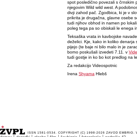
spot posledično povezali s črnskim 
njegovim Wild wild west. A podobnos
divji zahod pač. Zgodbica, ki je v s
prikrita je drugačna, glavne osebe 
tudi njihov obhod in namen po lokal
poleg tega pa so obiskali le enega in
Teksaška vrata in kavbojske navade 
deželici. Kje, kako in koliko denarja s
pijejo (te baje ni bilo malo in je zara
bomo poskušali izvedeti 7.11. v
Vid
tudi gostje in ko bo kot predlog na le
Za redakcijo Videospotnic
Irena
Shyama
Hlebš
ISSN 1581-0534. COPYRIGHT (C) 1998-2026
ZAVOD EMBRIO
.