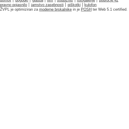
domov
dogodki
glasba
film
šoubiznis
fotogalerije
področje 42
pravno pojasnilo
jamstvo zasebnosti
piškotki
kulofon
ŽVPL je optimiziran za
moderne brskalnike
in je
POSH
ter Web 5.1 certified.