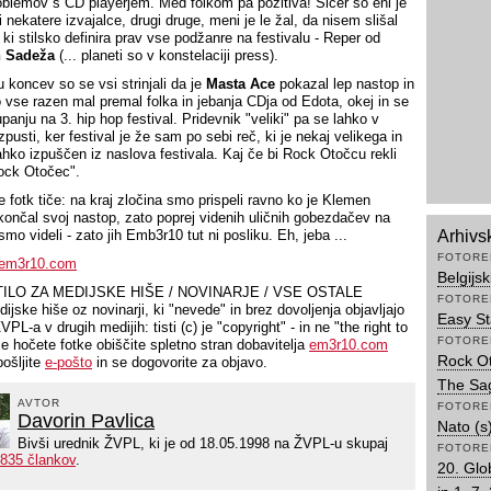
oblemov s CD playerjem. Med folkom pa pozitiva! Sicer so eni je
li nekatere izvajalce, drugi druge, meni je le žal, da nisem slišal
ki stilsko definira prav vse podžanre na festivalu - Reper od
n Sadeža
(... planeti so v konstelaciji press).
 koncev so se vsi strinjali da je
Masta Ace
pokazal lep nastop in
lo vse razen mal premal folka in jebanja CDja od Edota, okej in se
upanju na 3. hip hop festival. Pridevnik "veliki" pa se lahko v
pusti, ker festival je že sam po sebi reč, ki je nekaj velikega in
lahko izpuščen iz naslova festivala. Kaj če bi Rock Otočcu rekli
Rock Otočec".
e fotk tiče: na kraj zločina smo prispeli ravno ko je Klemen
ončal svoj nastop, zato poprej videnih uličnih gobezdačev na
smo videli - zato jih Emb3r10 tut ni posliku. Eh, jeba ...
Arhivs
FOTORE
em3r10.com
Belgijs
ILO ZA MEDIJSKE HIŠE / NOVINARJE / VSE OSTALE
FOTORE
ijske hiše oz novinarji, ki "nevede" in brez dovoljenja objavljajo
Easy Sta
VPL-a v drugih medijih: tisti (c) je "copyright" - in ne "the right to
FOTORE
če hočete fotke obiščite spletno stran dobavitelja
em3r10.com
Rock Ot
pošljite
e-pošto
in se dogovorite za objavo.
The Sa
AVTOR
FOTORE
Davorin Pavlica
Nato (
Bivši urednik ŽVPL, ki je od 18.05.1998 na ŽVPL-u skupaj
FOTORE
835 člankov
.
20. Glo