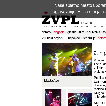
Naše spletno mesto uporablj
oglaševanje. Ali se strinja
3.2 alfa R
LJUBLJANA, 8. MAREC 2022 @ 00:00 :// LETO 24
domov
dogodki
glasba
film
šoubiznis
fo
v rubriki dogodki:
napovedi
recenzije
fotor
..
/
DOG
2. hi
V petek 
zdelo, da
velikim 
bruklins
Publika 
Masta Ace
taki meri
dvorane,
rapidno 
Drug fak
ki je odp
Kar se t