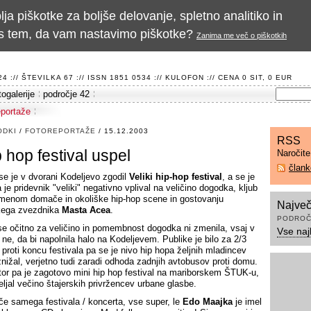
a piškotke za boljše delovanje, spletno analitiko in
te s tem, da vam nastavimo piškotke?
Zanima me več o piškotkih
 :// ŠTEVILKA 67 :// ISSN 1851 0534 ://
KULOFON
:// CENA 0 SIT, 0 EUR
togalerije
področje 42
eportaže
ODKI
/
FOTOREPORTAŽE
/ 15.12.2003
RSS
p hop festival uspel
Naročit
član
se je v dvorani Kodeljevo zgodil
Veliki hip-hop festival
, a se je
 je pridevnik "veliki" negativno vplival na veličino dogodka, kljub
imenom domače in okoliške hip-hop scene in gostovanju
Največ
kega zvezdnika
Masta Acea
.
PODROČ
se očitno za veličino in pomembnost dogodka ni zmenila, vsaj v
Vse naj
 ne, da bi napolnila halo na Kodeljevem. Publike je bilo za 2/3
 proti koncu festivala pa se je nivo hip hopa željnih mladincev
znižal, verjetno tudi zaradi odhoda zadnjih avtobusov proti domu.
tor pa je zagotovo mini hip hop festival na mariborskem ŠTUK-u,
eljal večino štajerskih privržencev urbane glasbe.
iče samega festivala / koncerta, vse super, le
Edo Maajka
je imel