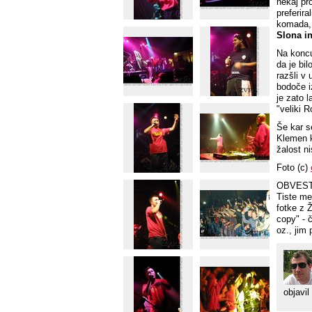
nekaj pr
preferira
komada, 
Slona i
Na koncu
da je bi
razšli v 
bodoče iz
je zato 
"veliki 
Še kar s
Klemen k
žalost ni
Foto (c)
OBVEST
Tiste med
fotke z Ž
copy" - 
oz., jim 
objavil