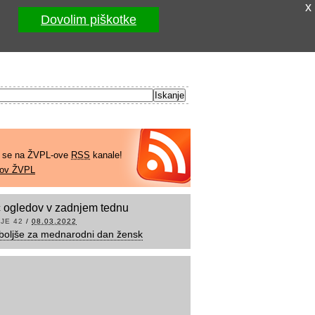
x
Dovolim piškotke
e se na ŽVPL-ove
RSS
kanale!
kov ŽVPL
 ogledov v zadnjem tednu
JE 42
/
08.03.2022
boljše za mednarodni dan žensk