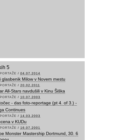
kih 5
PORTAŽE
/
04.07.2014
ki glasbenik Milow v Novem mestu
PORTAŽE
/
20.02.2011
r All-Stars navdušili v Kinu Šiška
PORTAŽE
/
10.07.2003
očec - das foto-reportage (pt 4. of 3.) -
ga Continues
PORTAŽE
/
14.03.2003
s)cena v KUDu
PORTAŽE
/
16.07.2001
be Monster Mastership Dortmund, 30. 6