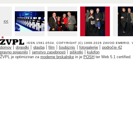
<<
ISSN 1581-0534. COPYRIGHT (C) 1998-2026
ZAVOD EMBRIO
.
domov
dogodki
glasba
film
šoubiznis
fotogalerije
področje 42
pravno pojasnilo
jamstvo zasebnosti
piškotki
kulofon
ŽVPL je optimiziran za
moderne brskalnike
in je
POSH
ter Web 5.1 certified.