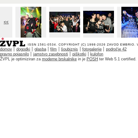
<<
ISSN 1581-0534. COPYRIGHT (C) 1998-2026
ZAVOD EMBRIO
.
domov
dogodki
glasba
film
šoubiznis
fotogalerije
področje 42
pravno pojasnilo
jamstvo zasebnosti
piškotki
kulofon
ŽVPL je optimiziran za
moderne brskalnike
in je
POSH
ter Web 5.1 certified.