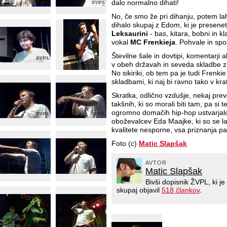
dalo normalno dihati!
No, če smo že pri dihanju, potem la
dihalo skupaj z Edom, ki je presenet
Leksaurini
- bas, kitara, bobni in 
vokal
MC Frenkieja
. Pohvale in sp
Številne šale in dovtipi, komentarji
v obeh državah in seveda skladbe z 
No sikiriki, ob tem pa je tudi Frenki
skladbami, ki naj bi ravno tako v kr
Skratka, odlično vzdušje, nekaj prev
takšnih, ki so morali biti tam, pa si te
ogromno domačih hip-hop ustvarjal
oboževalcev Eda Maajke, ki so se la
kvalitete nesporne, vsa priznanja p
Foto (c)
Matic Slapšak
AVTOR
Matic Slapšak
Bivši dopisnik ŽVPL, ki 
skupaj objavil
518 člankov
.