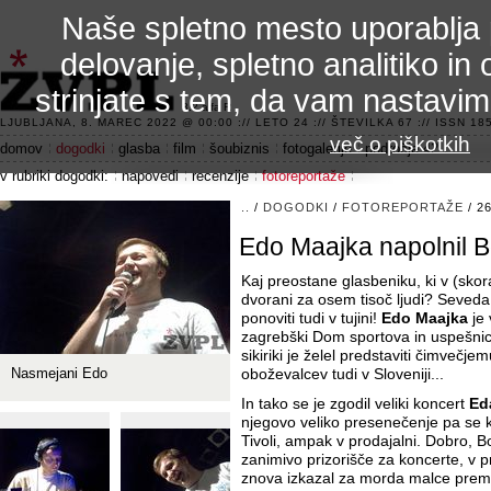
Naše spletno mesto uporablja 
delovanje, spletno analitiko in 
strinjate s tem, da vam nastavi
3.2 alfa R
LJUBLJANA, 8. MAREC 2022 @ 00:00 :// LETO 24 :// ŠTEVILKA 67 :// ISSN 185
več o piškotkih
domov
dogodki
glasba
film
šoubiznis
fotogalerije
področje 42
v rubriki dogodki:
napovedi
recenzije
fotoreportaže
..
/
DOGODKI
/
FOTOREPORTAŽE
/ 2
Edo Maajka napolnil 
Kaj preostane glasbeniku, ki v (skor
dvorani za osem tisoč ljudi? Seveda
ponoviti tudi v tujini!
Edo Maajka
je 
zagrebški Dom sportova in uspešnic
sikiriki je želel predstaviti čimvečje
Nasmejani Edo
oboževalcev tudi v Sloveniji...
In tako se je zgodil veliki koncert
Ed
njegovo veliko presenečenje pa se ko
Tivoli, ampak v prodajalni. Dobro, Bo
zanimivo prizorišče za koncerte, v 
znova izkazal za morda malce prema