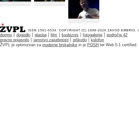
ISSN 1581-0534. COPYRIGHT (C) 1998-2026
ZAVOD EMBRIO
.
domov
dogodki
glasba
film
šoubiznis
fotogalerije
področje 42
pravno pojasnilo
jamstvo zasebnosti
piškotki
kulofon
ŽVPL je optimiziran za
moderne brskalnike
in je
POSH
ter Web 5.1 certified.