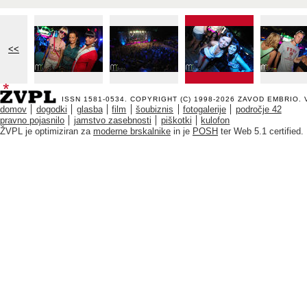
<<
ISSN 1581-0534. COPYRIGHT (C) 1998-2026
ZAVOD EMBRIO
.
domov
dogodki
glasba
film
šoubiznis
fotogalerije
področje 42
pravno pojasnilo
jamstvo zasebnosti
piškotki
kulofon
ŽVPL je optimiziran za
moderne brskalnike
in je
POSH
ter Web 5.1 certified.