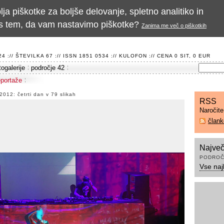
a piškotke za boljše delovanje, spletno analitiko in
te s tem, da vam nastavimo piškotke?
Zanima me več o piškotkih
 :// ŠTEVILKA 67 :// ISSN 1851 0534 ://
KULOFON
:// CENA 0 SIT, 0 EUR
togalerije
področje 42
eportaže
 2012: četrti dan v 79 slikah
RSS
Naročit
član
Največ
PODROČ
Vse naj