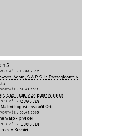
kih 5
PORTAŽE
/
15.04.2012
ways, Adam, S.A.R.S. in Passogigante v
ška
PORTAŽE
/
08.03.2011
l v São Paulu v 24 pustnih slikah
PORTAŽE
/
15.04.2005
 Malimi bogovi navdušil Orto
PORTAŽE
/
09.04.2005
e warp - prvi del
PORTAŽE
/
05.09.2003
 rock v Sevnici