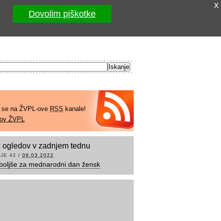
x
Dovolim piškotke
e se na ŽVPL-ove
RSS
kanale!
kov ŽVPL
 ogledov v zadnjem tednu
JE 42
/
08.03.2022
boljše za mednarodni dan žensk