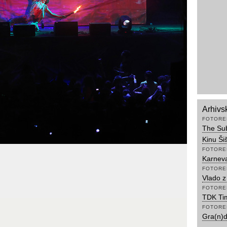
Arhivs
FOTORE
The Sub
Kinu Ši
FOTORE
Karneva
FOTORE
Vlado z
FOTORE
TDK Tim
FOTORE
Gra(n)d