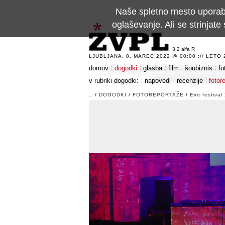
Naše spletno mesto uporablj
oglaševanje. Ali se strinja
3.2 alfa R
LJUBLJANA, 8. MAREC 2022 @ 00:00 :// LETO 24
domov
dogodki
glasba
film
šoubiznis
fo
v rubriki dogodki:
napovedi
recenzije
fotor
..
/
DOGODKI
/
FOTOREPORTAŽE
/
Exit festival