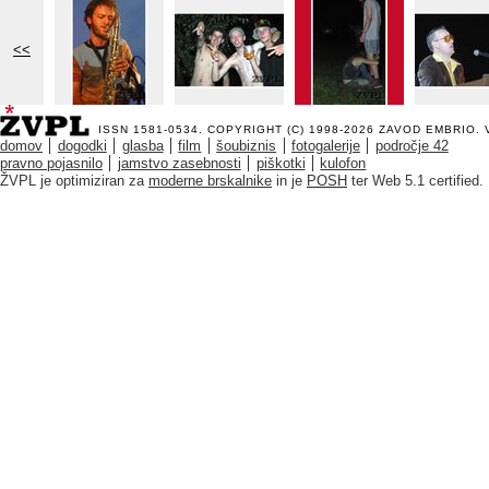
<<
ISSN 1581-0534. COPYRIGHT (C) 1998-2026
ZAVOD EMBRIO
.
domov
dogodki
glasba
film
šoubiznis
fotogalerije
področje 42
pravno pojasnilo
jamstvo zasebnosti
piškotki
kulofon
ŽVPL je optimiziran za
moderne brskalnike
in je
POSH
ter Web 5.1 certified.