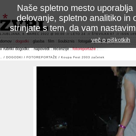
Naše spletno mesto uporablja 
delovanje, spletno analitiko in 
strinjate s tem, da vam nastavi
3.2 alfa R
LJUBLJANA, 8. MAREC 2022 @ 00:00 :// LETO 24 :// ŠTEVILKA 67 :// ISSN 185
več o piškotkih
domov
dogodki
glasba
film
šoubiznis
fotogalerije
področje 42
v rubriki dogodki:
napovedi
recenzije
fotoreportaže
..
/
DOGODKI
/
FOTOREPORTAŽE
/
Koupa Fest 2003 začetek