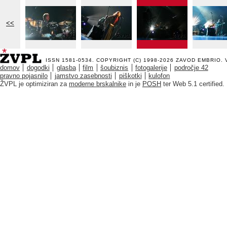
<<
ISSN 1581-0534. COPYRIGHT (C) 1998-2026
ZAVOD EMBRIO
.
domov
dogodki
glasba
film
šoubiznis
fotogalerije
področje 42
pravno pojasnilo
jamstvo zasebnosti
piškotki
kulofon
ŽVPL je optimiziran za
moderne brskalnike
in je
POSH
ter Web 5.1 certified.