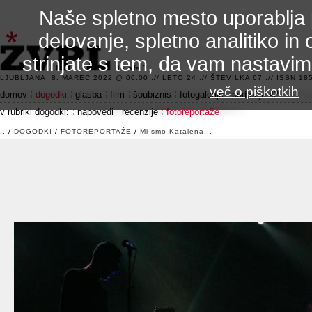
Naše spletno mesto uporablja 
delovanje, spletno analitiko in 
strinjate s tem, da vam nastavi
3.2 alfa R
LJUBLJANA, 8. MAREC 2022 @ 00:00 :// LETO 24 :// ŠTEVILKA 67 :// ISSN 185
več o piškotkih
domov
dogodki
glasba
film
šoubiznis
fotogalerije
področje 42
v rubriki dogodki:
napovedi
recenzije
fotoreportaže
..
/
DOGODKI
/
FOTOREPORTAŽE
/
Mi smo Katalena...