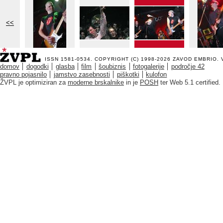
<<
ISSN 1581-0534. COPYRIGHT (C) 1998-2026
ZAVOD EMBRIO
.
domov
dogodki
glasba
film
šoubiznis
fotogalerije
področje 42
pravno pojasnilo
jamstvo zasebnosti
piškotki
kulofon
ŽVPL je optimiziran za
moderne brskalnike
in je
POSH
ter Web 5.1 certified.