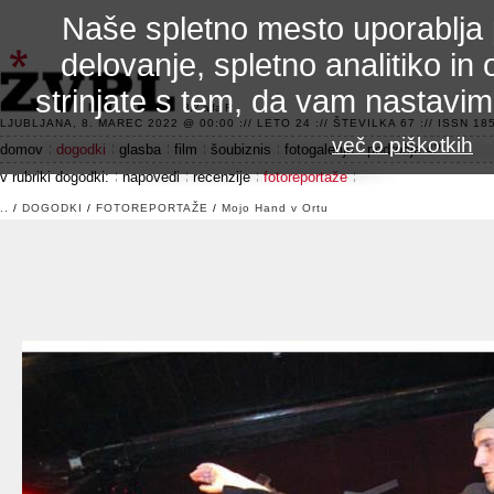
Naše spletno mesto uporablja 
delovanje, spletno analitiko in 
strinjate s tem, da vam nastavi
3.2 alfa R
LJUBLJANA, 8. MAREC 2022 @ 00:00 :// LETO 24 :// ŠTEVILKA 67 :// ISSN 185
več o piškotkih
domov
dogodki
glasba
film
šoubiznis
fotogalerije
področje 42
v rubriki dogodki:
napovedi
recenzije
fotoreportaže
..
/
DOGODKI
/
FOTOREPORTAŽE
/
Mojo Hand v Ortu