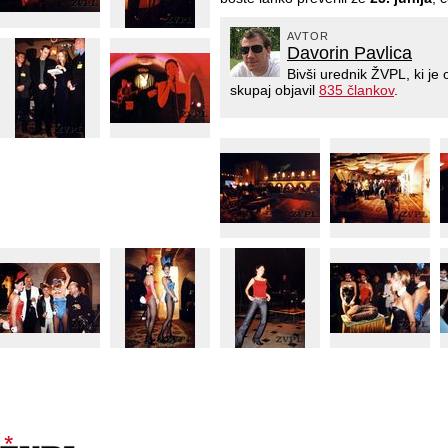
AVTOR
Davorin Pavlica
Bivši urednik ŽVPL, ki j
skupaj objavil
835 člankov
.