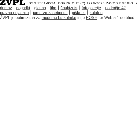
ISSN 1581-0534. COPYRIGHT (C) 1998-2026
ZAVOD EMBRIO
.
domov
dogodki
glasba
film
šoubiznis
fotogalerije
področje 42
pravno pojasnilo
jamstvo zasebnosti
piškotki
kulofon
ŽVPL je optimiziran za
moderne brskalnike
in je
POSH
ter Web 5.1 certified.