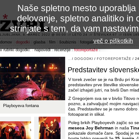
Naše spletno mesto uporablja 
delovanje, spletno analitiko in 
strinjate s tem, da vam nastavi
3.2 alfa R
LJUBLJANA, 8. MAREC 2022 @ 00:00 :// LETO 24 :// ŠTEVILKA 67 :// ISSN 185
več o piškotkih
domov
dogodki
glasba
film
šoubiznis
fotogalerije
področje 42
v rubriki dogodki:
napovedi
recenzije
fotoreportaže
..
/
DOGODKI
/
FOTOREPORTAŽE
/ 2
Predstavitev slovensk
V torek zvečer se je na Brdu pri Kr
predstavitev prve številke slovenske
začel izhajati jutri, na bivši Dan mla
Z Gregorjem sva se v bivšo Titovo r
pozno, a zahvaljujoč mojim navigaci
Playboyeva fontana
čas. Predstavitev se je ravno dobro 
fotoaparat in slikal.
Poleg brkih Playboyevih zajčic so s
meseca
Joy Behrman
in naša
Tin
pokazale domače čare. Spodaj je ne
boste lahko preverili že
25. junija
, 