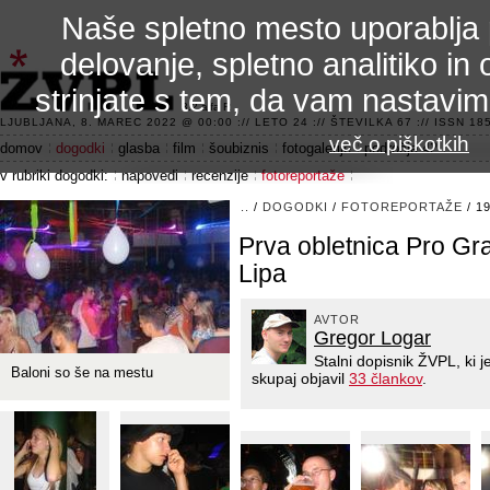
Naše spletno mesto uporablja 
delovanje, spletno analitiko in 
strinjate s tem, da vam nastavi
3.2 alfa R
LJUBLJANA, 8. MAREC 2022 @ 00:00 :// LETO 24 :// ŠTEVILKA 67 :// ISSN 185
več o piškotkih
domov
dogodki
glasba
film
šoubiznis
fotogalerije
področje 42
v rubriki dogodki:
napovedi
recenzije
fotoreportaže
..
/
DOGODKI
/
FOTOREPORTAŽE
/ 1
Prva obletnica Pro Gr
Lipa
AVTOR
Gregor Logar
Stalni dopisnik ŽVPL, ki
Baloni so še na mestu
skupaj objavil
33 člankov
.