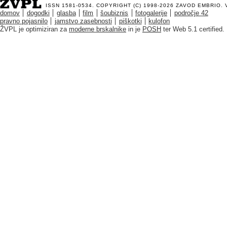
ISSN 1581-0534. COPYRIGHT (C) 1998-2026
ZAVOD EMBRIO
.
domov
dogodki
glasba
film
šoubiznis
fotogalerije
področje 42
pravno pojasnilo
jamstvo zasebnosti
piškotki
kulofon
ŽVPL je optimiziran za
moderne brskalnike
in je
POSH
ter Web 5.1 certified.