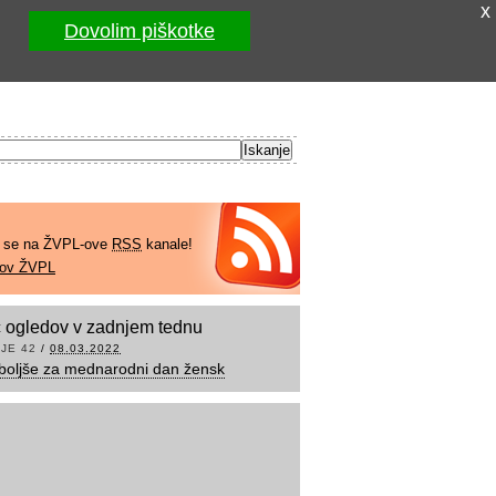
x
Dovolim piškotke
e se na ŽVPL-ove
RSS
kanale!
kov ŽVPL
 ogledov v zadnjem tednu
JE 42
/
08.03.2022
boljše za mednarodni dan žensk