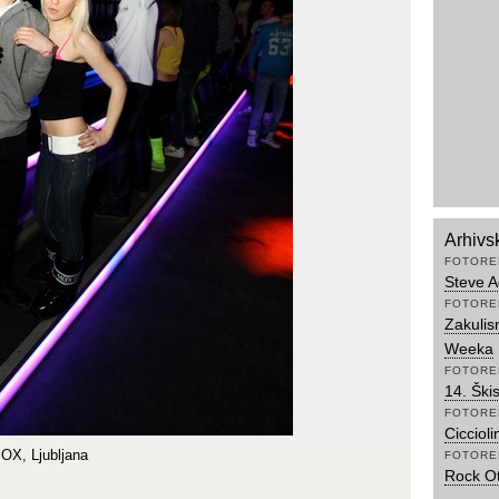
Arhivs
FOTORE
Steve A
FOTORE
Zakulis
Weeka
FOTORE
14. Ški
FOTORE
Ciccioli
BOX, Ljubljana
FOTORE
Rock Ot