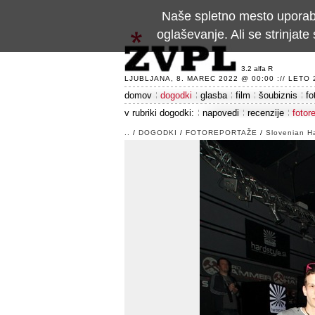
Naše spletno mesto uporablj
oglaševanje. Ali se strinja
3.2 alfa R
LJUBLJANA, 8. MAREC 2022 @ 00:00 :// LETO 24
domov
dogodki
glasba
film
šoubiznis
fo
v rubriki dogodki:
napovedi
recenzije
fotor
..
/
DOGODKI
/
FOTOREPORTAŽE
/
Slovenian H