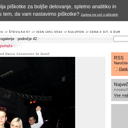
a piškotke za boljše delovanje, spletno analitiko in
te s tem, da vam nastavimo piškotke?
Zanima me več o piškotkih
 :// ŠTEVILKA 67 :// ISSN 1851 0534 ://
KULOFON
:// CENA 0 SIT, 0 EUR
togalerije
področje 42
eportaže
ard Dance Convention že šestič
RSS
Naročit
član
Največ
PODROČ
Vse naj