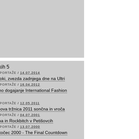
kih 5
PORTAŽE
/
14.07.2014
oki, zvezda zadnjega dne na Ultri
PORTAŽE
/
16.04.2012
no dogajanje International Fashion
PORTAŽE
/
12.05.2011
sova tržnica 2011 sončna in vroča
PORTAŽE
/
04.07.2001
na in Rockbitch v Petišovcih
PORTAŽE
/
13.07.2000
očec 2000 - The Final Countdown