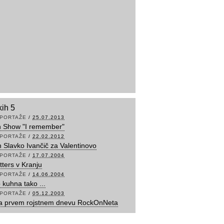
kih 5
PORTAŽE
/
25.07.2013
n Show "I remember"
PORTAŽE
/
22.02.2012
in Slavko Ivančič za Valentinovo
PORTAŽE
/
17.07.2004
tters v Kranju
PORTAŽE
/
14.06.2004
 kuhna tako ...
PORTAŽE
/
05.12.2003
a prvem rojstnem dnevu RockOnNeta