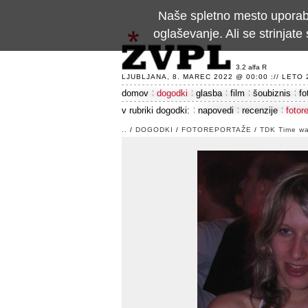
Naše spletno mesto uporablj
oglaševanje. Ali se strinja
3.2 alfa R
LJUBLJANA, 8. MAREC 2022 @ 00:00 :// LETO 24
domov
dogodki
glasba
film
šoubiznis
fo
v rubriki dogodki:
napovedi
recenzije
fotor
..
/
DOGODKI
/
FOTOREPORTAŽE
/
TDK Time war