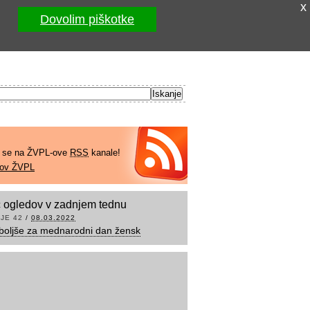
x
Dovolim piškotke
e se na ŽVPL-ove
RSS
kanale!
kov ŽVPL
 ogledov v zadnjem tednu
JE 42
/
08.03.2022
boljše za mednarodni dan žensk