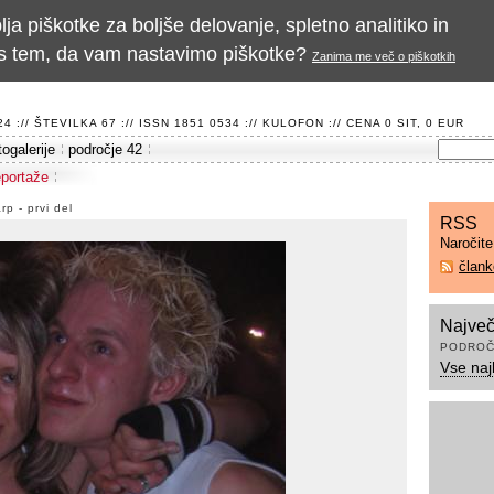
a piškotke za boljše delovanje, spletno analitiko in
te s tem, da vam nastavimo piškotke?
Zanima me več o piškotkih
 :// ŠTEVILKA 67 :// ISSN 1851 0534 ://
KULOFON
:// CENA 0 SIT, 0 EUR
togalerije
področje 42
eportaže
p - prvi del
RSS
Naročit
član
Največ
PODROČ
Vse naj