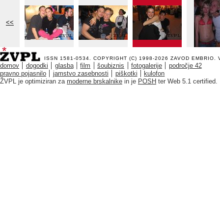
<<
ISSN 1581-0534. COPYRIGHT (C) 1998-2026
ZAVOD EMBRIO
.
domov
dogodki
glasba
film
šoubiznis
fotogalerije
področje 42
pravno pojasnilo
jamstvo zasebnosti
piškotki
kulofon
ŽVPL je optimiziran za
moderne brskalnike
in je
POSH
ter Web 5.1 certified.