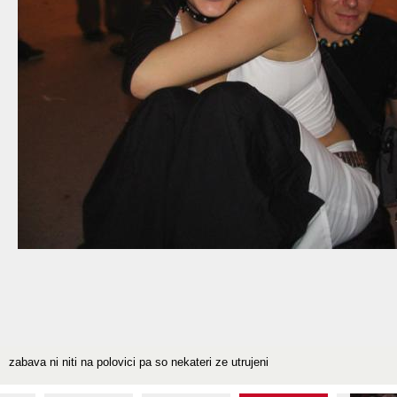
zabava ni niti na polovici pa so nekateri ze utrujeni