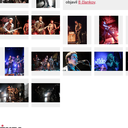
objavil
8 člankov
.