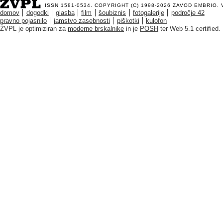
ISSN 1581-0534. COPYRIGHT (C) 1998-2026
ZAVOD EMBRIO
.
domov
dogodki
glasba
film
šoubiznis
fotogalerije
področje 42
pravno pojasnilo
jamstvo zasebnosti
piškotki
kulofon
ŽVPL je optimiziran za
moderne brskalnike
in je
POSH
ter Web 5.1 certified.