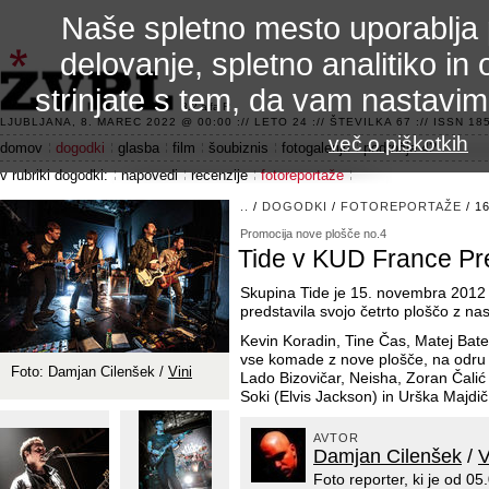
Naše spletno mesto uporablja 
delovanje, spletno analitiko in 
strinjate s tem, da vam nastavi
3.2 alfa R
LJUBLJANA, 8. MAREC 2022 @ 00:00 :// LETO 24 :// ŠTEVILKA 67 :// ISSN 185
več o piškotkih
domov
dogodki
glasba
film
šoubiznis
fotogalerije
področje 42
v rubriki dogodki:
napovedi
recenzije
fotoreportaže
..
/
DOGODKI
/
FOTOREPORTAŽE
/ 16
Promocija nove plošče no.4
Tide v KUD France Pr
Skupina Tide je 15. novembra 2012
predstavila svojo četrto ploščo z na
Kevin Koradin, Tine Čas, Matej Batel
vse komade z nove plošče, na odru pa
Foto: Damjan Cilenšek /
Vini
Lado Bizovičar, Neisha, Zoran Čali
Soki (Elvis Jackson) in Urška Majdič (
AVTOR
Damjan Cilenšek
/
V
Foto reporter, ki je od 0