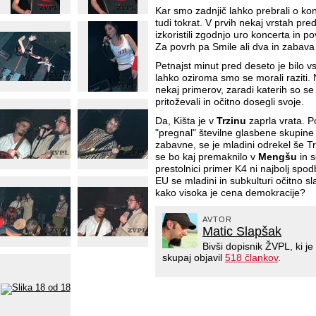
Kar smo zadnjič lahko prebrali o kon
tudi tokrat. V prvih nekaj vrstah pred
izkoristili zgodnjo uro koncerta in 
Za povrh pa Smile ali dva in zabava 
Petnajst minut pred deseto je bilo 
lahko oziroma smo se morali raziti. 
nekaj primerov, zaradi katerih so se 
pritoževali in očitno dosegli svoje.
Da, Kišta je v
Trzinu
zaprla vrata. 
"pregnal" številne glasbene skupine
zabavne, se je mladini odrekel še T
se bo kaj premaknilo v
Mengšu
in 
prestolnici primer K4 ni najbolj sp
EU se mladini in subkulturi očitno s
kako visoka je cena demokracije?
AVTOR
Matic Slapšak
Bivši dopisnik ŽVPL, ki 
skupaj objavil
518 člankov
.