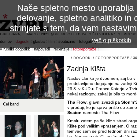
Naše spletno mesto uporablja 
delovanje, spletno analitiko in 
strinjate s tem, da vam nastavi
3.2 alfa R
LJUBLJANA, 8. MAREC 2022 @ 00:00 :// LETO 24 :// ŠTEVILKA 67 :// ISSN 185
več o piškotkih
domov
dogodki
glasba
film
šoubiznis
fotogalerije
področje 42
v rubriki dogodki:
napovedi
recenzije
fotoreportaže
..
/
DOGODKI
/
FOTOREPORTAŽE
/ 3
Zadnja Kišta
Naslov članka je dvoumen, saj bo v 
predstavljeno dogajanje na zadnji Kišt
26.3. v KUD-u Franca Kotarja v Trzi
nekaj razlogov, zakaj je bila to mor
Tha Flow
, glavni zvezdi pa
Slon'n'
Cel band
v prodaji, ko je sprva prišlo do za
Ssaion
namesto Tha Flow.
Kmalu zatem pa še klic s strani org
Kište pod velikim vprašanjem. O raz
temveč sem se pred tednom dni razv
bo. Namesto ob 21. uri že ob 19. in