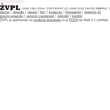
ISSN 1581-0534. COPYRIGHT (C) 1998-2026
ZAVOD EMBRIO
.
domov
dogodki
glasba
film
šoubiznis
fotogalerije
področje 42
pravno pojasnilo
jamstvo zasebnosti
piškotki
kulofon
ŽVPL je optimiziran za
moderne brskalnike
in je
POSH
ter Web 5.1 certified.