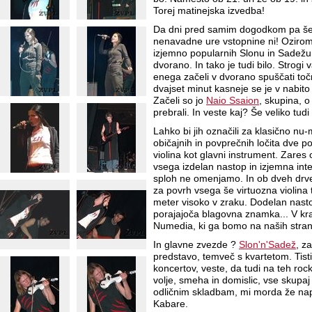
Torej matinejska izvedba!
Da dni pred samim dogodkom pa še
nenavadne ure vstopnine ni! Oziroma
izjemno popularnih Slonu in Sadežu 
dvorano. In tako je tudi bilo. Strogi
enega začeli v dvorano spuščati točn
dvajset minut kasneje se je v nabito
Začeli so jo
Naio Ssaion
, skupina, o 
prebrali. In veste kaj? Še veliko tud
Lahko bi jih označili za klasično nu-m
običajnih in povprečnih ločita dve 
violina kot glavni instrument. Zares 
vsega izdelan nastop in izjemna inte
sploh ne omenjamo. In ob dveh drveč
za povrh vsega še virtuozna violina ter
meter visoko v zraku. Dodelan nastop
porajajoča blagovna znamka... V kr
Numedia, ki ga bomo na naših strane
In glavne zvezde ?
Slon'n'Sadež
, z
predstavo, temveč s kvartetom. Tisti,
koncertov, veste, da tudi na teh roc
volje, smeha in domislic, vse skupaj
odličnim skladbam, mi morda že na
Kabare.