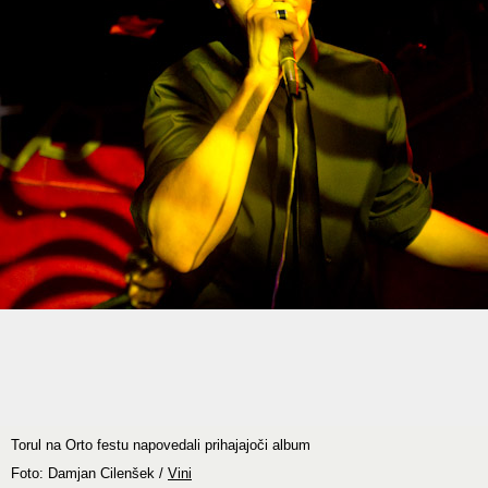
Torul na Orto festu napovedali prihajajoči album
Foto: Damjan Cilenšek /
Vini