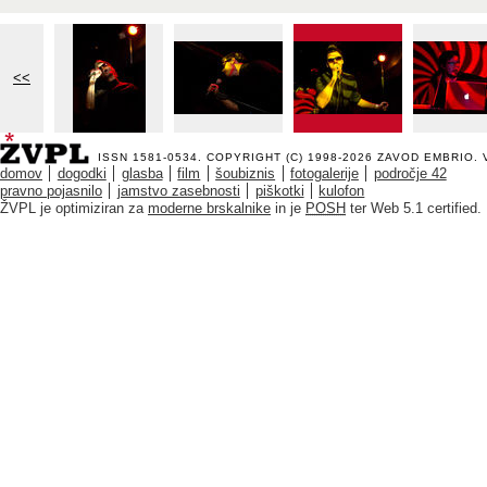
<<
ISSN 1581-0534. COPYRIGHT (C) 1998-2026
ZAVOD EMBRIO
.
domov
dogodki
glasba
film
šoubiznis
fotogalerije
področje 42
pravno pojasnilo
jamstvo zasebnosti
piškotki
kulofon
ŽVPL je optimiziran za
moderne brskalnike
in je
POSH
ter Web 5.1 certified.