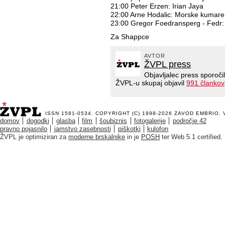
21:00 Peter Erzen: Irian Jaya
22:00 Arne Hodalic: Morske kumare i
23:00 Gregor Foedransperg - Fedr: 
Za Shappce
AVTOR
ŽVPL press
Objavljalec press sporoči
ŽVPL-u skupaj objavil
991 člankov
ISSN 1581-0534. COPYRIGHT (C) 1998-2026
ZAVOD EMBRIO
.
domov
dogodki
glasba
film
šoubiznis
fotogalerije
področje 42
pravno pojasnilo
jamstvo zasebnosti
piškotki
kulofon
ŽVPL je optimiziran za
moderne brskalnike
in je
POSH
ter Web 5.1 certified.