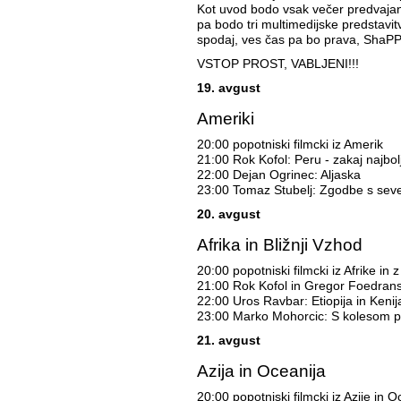
Kot uvod bodo vsak večer predvajani k
pa bodo tri multimedijske predstavi
spodaj, ves čas pa bo prava, ShaPP
VSTOP PROST, VABLJENI!!!
19. avgust
Ameriki
20:00 popotniski filmcki iz Amerik
21:00 Rok Kofol: Peru - zakaj najbol
22:00 Dejan Ogrinec: Aljaska
23:00 Tomaz Stubelj: Zgodbe s seve
20. avgust
Afrika in Bližnji Vzhod
20:00 popotniski filmcki iz Afrike in
21:00 Rok Kofol in Gregor Foedrans
22:00 Uros Ravbar: Etiopija in Kenij
23:00 Marko Mohorcic: S kolesom po
21. avgust
Azija in Oceanija
20:00 popotniski filmcki iz Azije in O