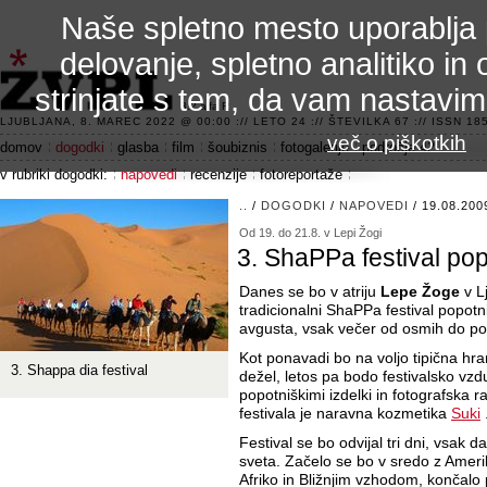
Naše spletno mesto uporablja 
delovanje, spletno analitiko in 
strinjate s tem, da vam nastavi
3.2 alfa R
LJUBLJANA, 8. MAREC 2022 @ 00:00 :// LETO 24 :// ŠTEVILKA 67 :// ISSN 185
več o piškotkih
domov
dogodki
glasba
film
šoubiznis
fotogalerije
področje 42
v rubriki dogodki:
napovedi
recenzije
fotoreportaže
..
/
DOGODKI
/
NAPOVEDI
/ 19.08.200
Od 19. do 21.8. v Lepi Žogi
3. ShaPPa festival pop
Danes se bo v atriju
Lepe Žoge
v Lj
tradicionalni ShaPPa festival popotn
avgusta, vsak večer od osmih do po
Kot ponavadi bo na voljo tipična hran
3. Shappa dia festival
dežel, letos pa bodo festivalsko vzdu
popotniškimi izdelki in fotografska 
festivala je naravna kozmetika
Suki
Festival se bo odvijal tri dni, vsak 
sveta. Začelo se bo v sredo z Ameri
Afriko in Bližnjim vzhodom, končalo 